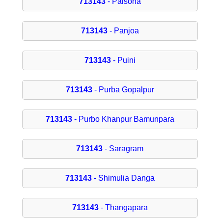
713143
- Palsona
713143
- Panjoa
713143
- Puini
713143
- Purba Gopalpur
713143
- Purbo Khanpur Bamunpara
713143
- Saragram
713143
- Shimulia Danga
713143
- Thangapara