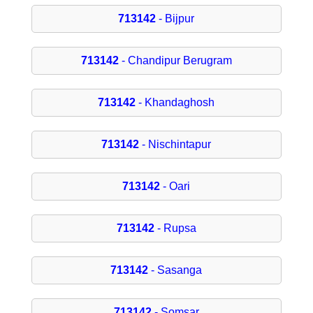
713142
- Bijpur
713142
- Chandipur Berugram
713142
- Khandaghosh
713142
- Nischintapur
713142
- Oari
713142
- Rupsa
713142
- Sasanga
713142
- Somsar