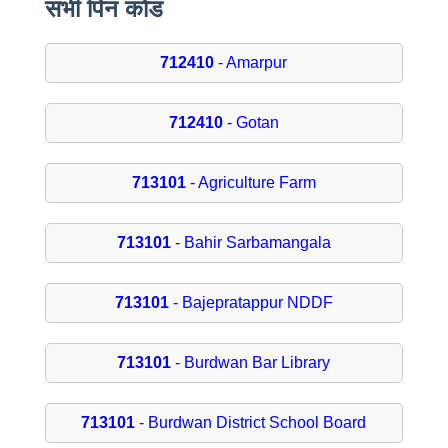
सभी पिन कोड
712410
- Amarpur
712410
- Gotan
713101
- Agriculture Farm
713101
- Bahir Sarbamangala
713101
- Bajepratappur NDDF
713101
- Burdwan Bar Library
713101
- Burdwan District School Board