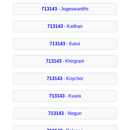
713143
- Jogeswardihi
713143
- Kaithan
713143
- Karui
713143
- Khirgram
713143
- Koychor
713143
- Kuara
713143
- Negun