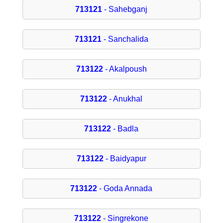
713121
- Sahebganj
713121
- Sanchalida
713122
- Akalpoush
713122
- Anukhal
713122
- Badla
713122
- Baidyapur
713122
- Goda Annada
713122
- Singrekone