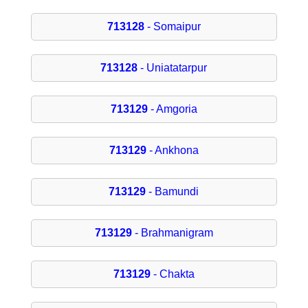
713128
- Somaipur
713128
- Uniatatarpur
713129
- Amgoria
713129
- Ankhona
713129
- Bamundi
713129
- Brahmanigram
713129
- Chakta