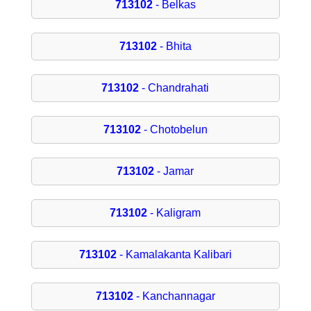
713102
- Belkas
713102
- Bhita
713102
- Chandrahati
713102
- Chotobelun
713102
- Jamar
713102
- Kaligram
713102
- Kamalakanta Kalibari
713102
- Kanchannagar