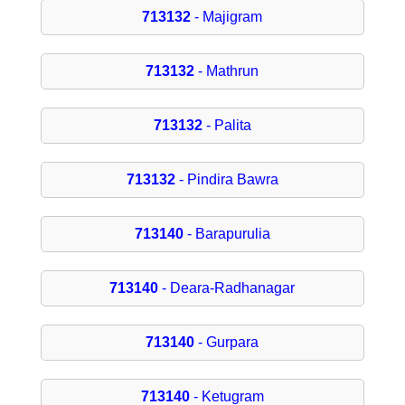
713132
- Majigram
713132
- Mathrun
713132
- Palita
713132
- Pindira Bawra
713140
- Barapurulia
713140
- Deara-Radhanagar
713140
- Gurpara
713140
- Ketugram