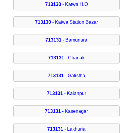
713130
- Katwa H.O
713130
- Katwa Station Bazar
713131
- Bamunara
713131
- Chanak
713131
- Gatistha
713131
- Kalanpur
713131
- Kasenagar
713131
- Lakhuria