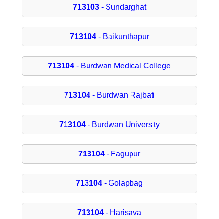
713103
- Sundarghat
713104
- Baikunthapur
713104
- Burdwan Medical College
713104
- Burdwan Rajbati
713104
- Burdwan University
713104
- Fagupur
713104
- Golapbag
713104
- Harisava