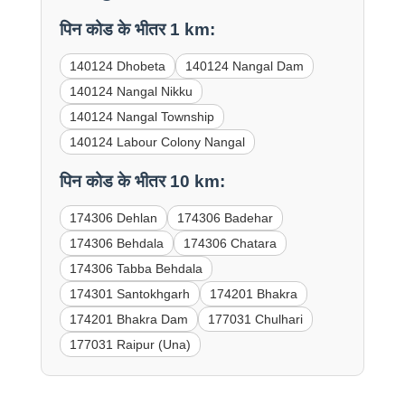
पिन कोड के भीतर 1 km:
140124 Dhobeta
140124 Nangal Dam
140124 Nangal Nikku
140124 Nangal Township
140124 Labour Colony Nangal
पिन कोड के भीतर 10 km:
174306 Dehlan
174306 Badehar
174306 Behdala
174306 Chatara
174306 Tabba Behdala
174301 Santokhgarh
174201 Bhakra
174201 Bhakra Dam
177031 Chulhari
177031 Raipur (Una)