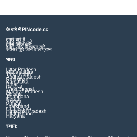
के बारे में PINcode.cc
हमारे बारे में
हमसे संपर्क करें
हमसे लिंक करें
हमारे साथ विज्ञापन करें
अक्सर पूछे जाने वाले प्रश्न
भारत
Uttar Pradesh
Maharashtra
Tamil Nadu
Andhra Pradesh
Rajasthan
Karnataka
Bihar
Gujarat
West Bengal
Madhya Pradesh
Odisha
Telangana
Kerala
Assam
Punjab
Jharkhand
Chattisgarh
Himachal Pradesh
Uttarakhand
Haryana
स्थान: