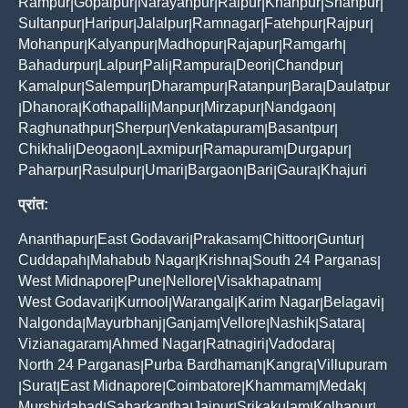
Rampur
Gopalpur
Narayanpur
Raipur
Khanpur
Shahpur
|
|
|
|
|
|
Sultanpur
Haripur
Jalalpur
Ramnagar
Fatehpur
Rajpur
|
|
|
|
|
|
Mohanpur
Kalyanpur
Madhopur
Rajapur
Ramgarh
|
|
|
|
|
Bahadurpur
Lalpur
Pali
Rampura
Deori
Chandpur
|
|
|
|
|
|
Kamalpur
Salempur
Dharampur
Ratanpur
Bara
Daulatpur
|
|
|
|
|
Dhanora
Kothapalli
Manpur
Mirzapur
Nandgaon
|
|
|
|
|
|
Raghunathpur
Sherpur
Venkatapuram
Basantpur
|
|
|
|
Chikhali
Deogaon
Laxmipur
Ramapuram
Durgapur
|
|
|
|
|
Paharpur
Rasulpur
Umari
Bargaon
Bari
Gaura
Khajuri
|
|
|
|
|
|
प्रांत:
Ananthapur
East Godavari
Prakasam
Chittoor
Guntur
|
|
|
|
|
Cuddapah
Mahabub Nagar
Krishna
South 24 Parganas
|
|
|
|
West Midnapore
Pune
Nellore
Visakhapatnam
|
|
|
|
West Godavari
Kurnool
Warangal
Karim Nagar
Belagavi
|
|
|
|
|
Nalgonda
Mayurbhanj
Ganjam
Vellore
Nashik
Satara
|
|
|
|
|
|
Vizianagaram
Ahmed Nagar
Ratnagiri
Vadodara
|
|
|
|
North 24 Parganas
Purba Bardhaman
Kangra
Villupuram
|
|
|
Surat
East Midnapore
Coimbatore
Khammam
Medak
|
|
|
|
|
|
Murshidabad
Sabarkantha
Jaipur
Srikakulam
Kolhapur