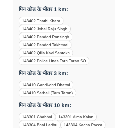
पिन कोड के भीतर 1 km:
143402 Thathi Khara
143402 Johal Raju Singh
143402 Pandori Ransingh
143402 Pandori Takhtmal
143402 Qilla Kavi Santokh
143402 Police Lines Tarn Taran SO
पिन कोड के भीतर 3 km:
143410 Gandiwind Dhattal
143410 Sarhali (Tarn Taran)
पिन कोड के भीतर 10 km:
143301 Chabhal
143301 Aima Kalan
143304 Bhai Ladhu
143304 Kacha Pacca