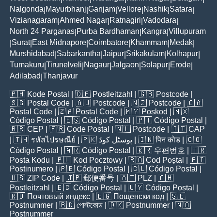
Nalgonda
Mayurbhanj
Ganjam
Vellore
Nashik
Satara
|
|
|
|
|
|
Vizianagaram
Ahmed Nagar
Ratnagiri
Vadodara
|
|
|
|
North 24 Parganas
Purba Bardhaman
Kangra
Villupuram
|
|
|
Surat
East Midnapore
Coimbatore
Khammam
Medak
|
|
|
|
|
|
Murshidabad
Sabarkantha
Jaipur
Srikakulam
Kolhapur
|
|
|
|
|
Tumakuru
Tirunelveli
Nagaur
Jalgaon
Solapur
Erode
|
|
|
|
|
|
Adilabad
Thanjavur
|
🇵🇭
Kode Postal
| 🇩🇪
Postleitzahl
| 🇬🇧
Postcode
|
🇸🇬
Postal Code
| 🇦🇺
Postcode
| 🇳🇿
Postcode
| 🇨🇦
Postal Code
| 🇿🇦
Postal Code
| 🇲🇾
Poskod
| 🇲🇽
Código Postal
| 🇪🇸
Código Postal
| 🇵🇹
Código Postal
|
🇧🇷
CEP
| 🇫🇷
Code Postal
| 🇳🇱
Postcode
| 🇮🇹
CAP
| 🇹🇭
รหัสไปรษณีย์
| 🇵🇰
پوسٹل کوڈ
| 🇮🇳
पिन कोड
| 🇨🇴
Código Postal
| 🇦🇷
Código Postal
| 🇰🇷
우편번호
| 🇹🇷
Posta Kodu
| 🇵🇱
Kod Pocztowy
| 🇷🇴
Cod Poștal
| 🇫🇮
Postinumero
| 🇵🇪
Código Postal
| 🇨🇱
Código Postal
|
🇺🇸
ZIP Code
| 🇯🇵
郵便番号
| 🇦🇹
PLZ
| 🇨🇭
Postleitzahl
| 🇪🇨
Código Postal
| 🇺🇾
Código Postal
|
🇷🇺
Почтовый индекс
| 🇧🇬
Пощенски код
| 🇸🇪
Postnummer
| 🇧🇩
পোস্টকোড
| 🇩🇰
Postnummer
| 🇳🇴
Postnummer