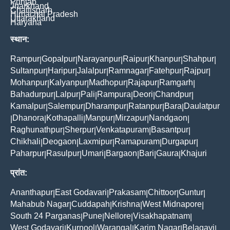
Punjab
Jharkhand
Chattisgarh
Himachal Pradesh
Uttarakhand
Haryana
स्थान:
Rampur
Gopalpur
Narayanpur
Raipur
Khanpur
Shahpur
|
|
|
|
|
|
Sultanpur
Haripur
Jalalpur
Ramnagar
Fatehpur
Rajpur
|
|
|
|
|
|
Mohanpur
Kalyanpur
Madhopur
Rajapur
Ramgarh
|
|
|
|
|
Bahadurpur
Lalpur
Pali
Rampura
Deori
Chandpur
|
|
|
|
|
|
Kamalpur
Salempur
Dharampur
Ratanpur
Bara
Daulatpur
|
|
|
|
|
Dhanora
Kothapalli
Manpur
Mirzapur
Nandgaon
|
|
|
|
|
|
Raghunathpur
Sherpur
Venkatapuram
Basantpur
|
|
|
|
Chikhali
Deogaon
Laxmipur
Ramapuram
Durgapur
|
|
|
|
|
Paharpur
Rasulpur
Umari
Bargaon
Bari
Gaura
Khajuri
|
|
|
|
|
|
प्रांत:
Ananthapur
East Godavari
Prakasam
Chittoor
Guntur
|
|
|
|
|
Mahabub Nagar
Cuddapah
Krishna
West Midnapore
|
|
|
|
South 24 Parganas
Pune
Nellore
Visakhapatnam
|
|
|
|
West Godavari
Kurnool
Warangal
Karim Nagar
Belagavi
|
|
|
|
|