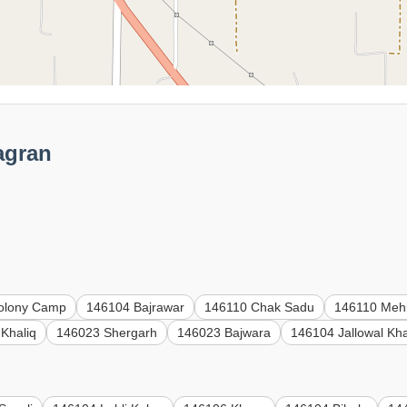
agran
olony Camp
146104 Bajrawar
146110 Chak Sadu
146110 Mehl
 Khaliq
146023 Shergarh
146023 Bajwara
146104 Jallowal Kh