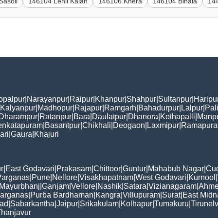
Sasoli
146104 Lehli Kalan
146106 Khera
146104 Bihala
14
opalpur
|
Narayanpur
|
Raipur
|
Khanpur
|
Shahpur
|
Sultanpur
|
Haripu
Kalyanpur
|
Madhopur
|
Rajapur
|
Ramgarh
|
Bahadurpur
|
Lalpur
|
Pal
Dharampur
|
Ratanpur
|
Bara
|
Daulatpur
|
Dhanora
|
Kothapalli
|
Manp
enkatapuram
|
Basantpur
|
Chikhali
|
Deogaon
|
Laxmipur
|
Ramapur
ari
|
Gaura
|
Khajuri
r
|
East Godavari
|
Prakasam
|
Chittoor
|
Guntur
|
Mahabub Nagar
|
Cu
Parganas
|
Pune
|
Nellore
|
Visakhapatnam
|
West Godavari
|
Kurnool
|
Mayurbhanj
|
Ganjam
|
Vellore
|
Nashik
|
Satara
|
Vizianagaram
|
Ahme
Parganas
|
Purba Bardhaman
|
Kangra
|
Villupuram
|
Surat
|
East Midn
bad
|
Sabarkantha
|
Jaipur
|
Srikakulam
|
Kolhapur
|
Tumakuru
|
Tirunelv
hanjavur