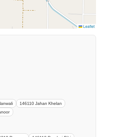
Leaflet
anwali
146110 Jahan Khelan
anoor