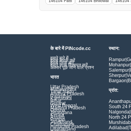
146104 Patti
146104 Bhilowal
146104 
के बारे में PINcode.cc
स्थान:
हमारे बारे में
Rampur
|
G
हमसे संपर्क करें
हमसे लिंक करें
Mohanpur
|
हमारे साथ विज्ञापन करें
अक्सर पूछे जाने वाले प्रश्न
Salempur
|
Sherpur
|
V
भारत
Bargaon
|
B
Uttar Pradesh
Maharashtra
प्रांत:
Tamil Nadu
Andhra Pradesh
Rajasthan
Karnataka
Bihar
Ananthapu
Gujarat
West Bengal
South 24 
Madhya Pradesh
Odisha
Nalgonda
|
Telangana
Kerala
Assam
North 24 
Punjab
Jharkhand
Murshida
Chattisgarh
Himachal Pradesh
Adilabad
|
T
Uttarakhand