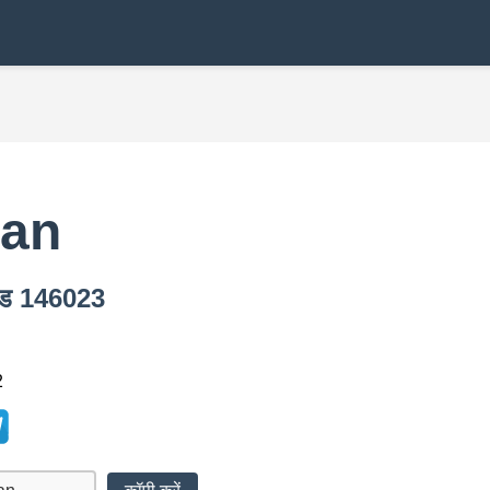
ran
कोड 146023
2