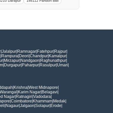
4210 Darapur
146112 Pandori Bibi
r
|
Jalalpur
|
Ramnagar
|
Fatehpur
|
Rajpur
|
i
|
Rampura
|
Deori
|
Chandpur
|
Kamalpur
|
ur
|
Mirzapur
|
Nandgaon
|
Raghunathpur
|
am
|
Durgapur
|
Paharpur
|
Rasulpur
|
Umari
|
ddapah
|
Krishna
|
West Midnapore
|
Warangal
|
Karim Nagar
|
Belagavi
|
d Nagar
|
Ratnagiri
|
Vadodara
|
apore
|
Coimbatore
|
Khammam
|
Medak
|
eli
|
Nagaur
|
Jalgaon
|
Solapur
|
Erode
|