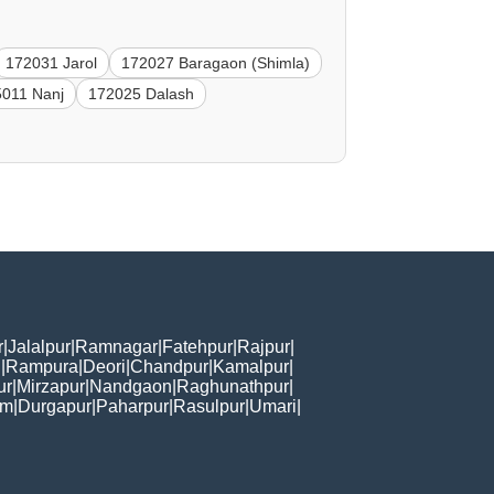
172031 Jarol
172027 Baragaon (Shimla)
5011 Nanj
172025 Dalash
r
|
Jalalpur
|
Ramnagar
|
Fatehpur
|
Rajpur
|
i
|
Rampura
|
Deori
|
Chandpur
|
Kamalpur
|
ur
|
Mirzapur
|
Nandgaon
|
Raghunathpur
|
am
|
Durgapur
|
Paharpur
|
Rasulpur
|
Umari
|