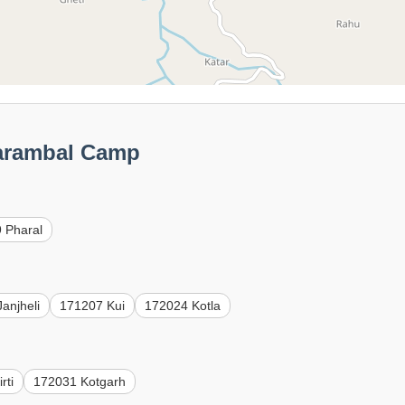
harambal Camp
 Pharal
anjheli
171207 Kui
172024 Kotla
rti
172031 Kotgarh