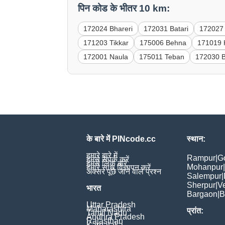
पिन कोड के भीतर 10 km:
172024 Bhareri
172031 Batari
172027
171203 Tikkar
175006 Behna
171019 
172001 Naula
175011 Teban
172030 B
के बारे में PINcode.cc
स्थान:
हमारे बारे में
Rampur
|
G
हमसे संपर्क करें
हमसे लिंक करें
Mohanpur
|
हमारे साथ विज्ञापन करें
अक्सर पूछे जाने वाले प्रश्न
Salempur
|
Sherpur
|
V
भारत
Bargaon
|
B
Uttar Pradesh
Maharashtra
प्रांत:
Tamil Nadu
Andhra Pradesh
Rajasthan
Karnataka