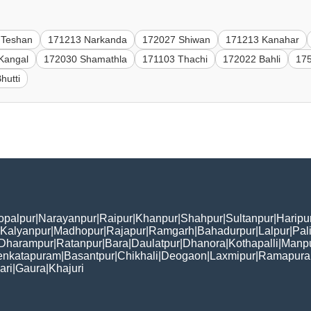
 Teshan
171213 Narkanda
172027 Shiwan
171213 Kanahar
Kangal
172030 Shamathla
171103 Thachi
172022 Bahli
17
hutti
opalpur
|
Narayanpur
|
Raipur
|
Khanpur
|
Shahpur
|
Sultanpur
|
Haripu
Kalyanpur
|
Madhopur
|
Rajapur
|
Ramgarh
|
Bahadurpur
|
Lalpur
|
Pal
Dharampur
|
Ratanpur
|
Bara
|
Daulatpur
|
Dhanora
|
Kothapalli
|
Manp
enkatapuram
|
Basantpur
|
Chikhali
|
Deogaon
|
Laxmipur
|
Ramapur
ari
|
Gaura
|
Khajuri