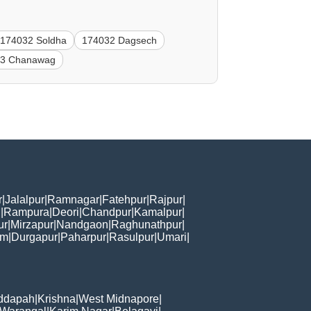
174032 Soldha
174032 Dagsech
03 Chanawag
r
|
Jalalpur
|
Ramnagar
|
Fatehpur
|
Rajpur
|
i
|
Rampura
|
Deori
|
Chandpur
|
Kamalpur
|
ur
|
Mirzapur
|
Nandgaon
|
Raghunathpur
|
am
|
Durgapur
|
Paharpur
|
Rasulpur
|
Umari
|
ddapah
|
Krishna
|
West Midnapore
|