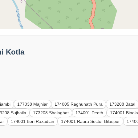
i Kotla
iambi
177038 Majhiar
174005 Raghunath Pura
173208 Batal
3208 Sujhaila
173208 Shalaghat
174001 Deoth
174001 Binol
ar
174001 Beri Razadian
174001 Raura Sector Bilaspur
17400