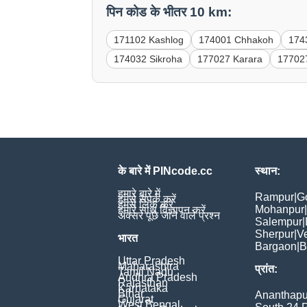
पिन कोड के भीतर 10 km:
171102 Kashlog
174001 Chhakoh
174
174032 Sikroha
177027 Karara
17702
के बारे में PINcode.cc
स्थान:
हमारे बारे में
Rampur
|
G
हमसे संपर्क करें
हमसे लिंक करें
Mohanpur
|
हमारे साथ विज्ञापन करें
अक्सर पूछे जाने वाले प्रश्न
Salempur
|
Sherpur
|
V
भारत
Bargaon
|
B
Uttar Pradesh
Maharashtra
प्रांत:
Tamil Nadu
Andhra Pradesh
Rajasthan
Karnataka
Bihar
Ananthapu
Gujarat
West Bengal