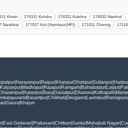
311 Kirwin
174311 Kohdra
174311 Kulehra
174032 Namhol
7 Sarahkar
177027 Kot (Hamirpur(HP))
171011 Chanog
1711
opalpur
|
Narayanpur
|
Raipur
|
Khanpur
|
Shahpur
|
Sultanpur
|
Haripu
Kalyanpur
|
Madhopur
|
Rajapur
|
Ramgarh
|
Bahadurpur
|
Lalpur
|
Pal
Dharampur
|
Ratanpur
|
Bara
|
Daulatpur
|
Dhanora
|
Kothapalli
|
Manp
enkatapuram
|
Basantpur
|
Chikhali
|
Deogaon
|
Laxmipur
|
Ramapur
ari
|
Gaura
|
Khajuri
r
|
East Godavari
|
Prakasam
|
Chittoor
|
Guntur
|
Mahabub Nagar
|
Cu