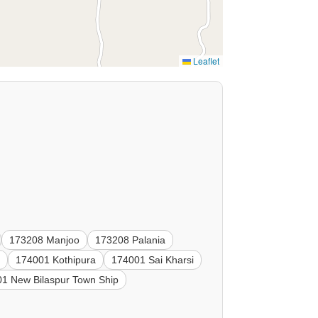
Leaflet
173208 Manjoo
173208 Palania
a
174001 Kothipura
174001 Sai Kharsi
1 New Bilaspur Town Ship