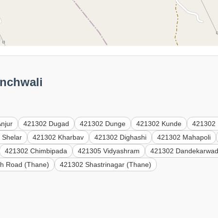
inchwali
njur
421302 Dugad
421302 Dunge
421302 Kunde
421302
 Shelar
421302 Kharbav
421302 Dighashi
421302 Mahapoli
421302 Chimbipada
421305 Vidyashram
421302 Dandekarwad
h Road (Thane)
421302 Shastrinagar (Thane)