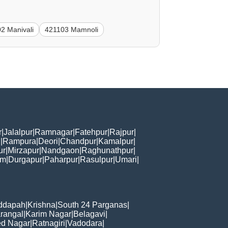
2 Manivali
421103 Mamnoli
r
|
Jalalpur
|
Ramnagar
|
Fatehpur
|
Rajpur
|
i
|
Rampura
|
Deori
|
Chandpur
|
Kamalpur
|
ur
|
Mirzapur
|
Nandgaon
|
Raghunathpur
|
am
|
Durgapur
|
Paharpur
|
Rasulpur
|
Umari
|
ddapah
|
Krishna
|
South 24 Parganas
|
rangal
|
Karim Nagar
|
Belagavi
|
d Nagar
|
Ratnagiri
|
Vadodara
|