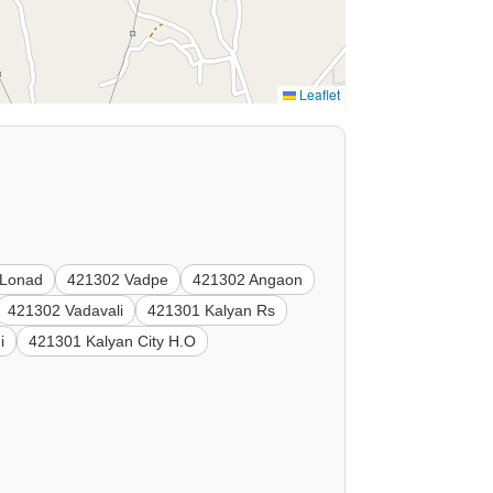
Leaflet
 Lonad
421302 Vadpe
421302 Angaon
421302 Vadavali
421301 Kalyan Rs
i
421301 Kalyan City H.O