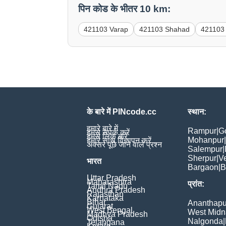
पिन कोड के भीतर 10 km:
421103 Varap
421103 Shahad
421103 
के बारे में PINcode.cc
स्थान:
हमारे बारे में
Rampur
|
G
हमसे संपर्क करें
हमसे लिंक करें
Mohanpur
|
हमारे साथ विज्ञापन करें
अक्सर पूछे जाने वाले प्रश्न
Salempur
|
Sherpur
|
V
भारत
Bargaon
|
B
Uttar Pradesh
Maharashtra
प्रांत:
Tamil Nadu
Andhra Pradesh
Rajasthan
Karnataka
Bihar
Ananthapu
Gujarat
West Bengal
West Midn
Madhya Pradesh
Odisha
Nalgonda
|
Telangana