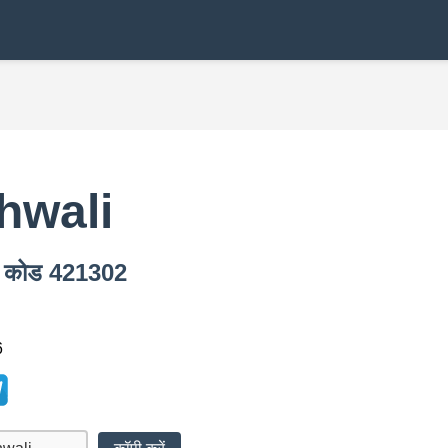
hwali
िन कोड 421302
6