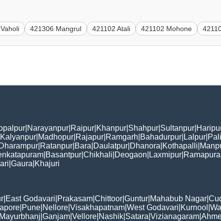
Vaholi
421306 Mangrul
421102 Atali
421102 Mohone
42110
opalpur
|
Narayanpur
|
Raipur
|
Khanpur
|
Shahpur
|
Sultanpur
|
Haripu
Kalyanpur
|
Madhopur
|
Rajapur
|
Ramgarh
|
Bahadurpur
|
Lalpur
|
Pal
Dharampur
|
Ratanpur
|
Bara
|
Daulatpur
|
Dhanora
|
Kothapalli
|
Manp
enkatapuram
|
Basantpur
|
Chikhali
|
Deogaon
|
Laxmipur
|
Ramapur
ari
|
Gaura
|
Khajuri
r
|
East Godavari
|
Prakasam
|
Chittoor
|
Guntur
|
Mahabub Nagar
|
Cu
apore
|
Pune
|
Nellore
|
Visakhapatnam
|
West Godavari
|
Kurnool
|
Wa
Mayurbhanj
|
Ganjam
|
Vellore
|
Nashik
|
Satara
|
Vizianagaram
|
Ahme