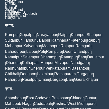
Telangana
Kerala
Assam
Punjab
Jharkhand
Chattisgarh
Himachal Pradesh
Uttarakhand
Haryana
स्थान:
Rampur
Gopalpur
Narayanpur
Raipur
Khanpur
Shahpur
|
|
|
|
|
|
Sultanpur
Haripur
Jalalpur
Ramnagar
Fatehpur
Rajpur
|
|
|
|
|
|
Mohanpur
Kalyanpur
Madhopur
Rajapur
Ramgarh
|
|
|
|
|
Bahadurpur
Lalpur
Pali
Rampura
Deori
Chandpur
|
|
|
|
|
|
Kamalpur
Salempur
Dharampur
Ratanpur
Bara
Daulatpur
|
|
|
|
|
Dhanora
Kothapalli
Manpur
Mirzapur
Nandgaon
|
|
|
|
|
|
Raghunathpur
Sherpur
Venkatapuram
Basantpur
|
|
|
|
Chikhali
Deogaon
Laxmipur
Ramapuram
Durgapur
|
|
|
|
|
Paharpur
Rasulpur
Umari
Bargaon
Bari
Gaura
Khajuri
|
|
|
|
|
|
प्रांत:
Ananthapur
East Godavari
Prakasam
Chittoor
Guntur
|
|
|
|
|
Mahabub Nagar
Cuddapah
Krishna
West Midnapore
|
|
|
|