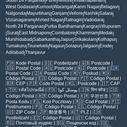
South 24 Parganas
Pune
Nellore
Visakhapatnam
|
|
|
|
West Godavari
Kurnool
Warangal
Karim Nagar
Belagavi
|
|
|
|
|
Nalgonda
Mayurbhanj
Ganjam
Vellore
Nashik
Satara
|
|
|
|
|
|
Vizianagaram
Ahmed Nagar
Ratnagiri
Vadodara
|
|
|
|
North 24 Parganas
Purba Bardhaman
Kangra
Villupuram
|
|
|
Surat
East Midnapore
Coimbatore
Khammam
Medak
|
|
|
|
|
|
Murshidabad
Sabarkantha
Jaipur
Srikakulam
Kolhapur
|
|
|
|
|
Tumakuru
Tirunelveli
Nagaur
Solapur
Jalgaon
Erode
|
|
|
|
|
|
Adilabad
Thanjavur
|
🇵🇭
Kode Postal
| 🇩🇪
Postleitzahl
| 🇬🇧
Postcode
|
🇸🇬
Postal Code
| 🇦🇺
Postcode
| 🇳🇿
Postcode
| 🇨🇦
Postal Code
| 🇿🇦
Postal Code
| 🇲🇾
Poskod
| 🇲🇽
Código Postal
| 🇪🇸
Código Postal
| 🇵🇹
Código Postal
|
🇧🇷
CEP
| 🇫🇷
Code Postal
| 🇳🇱
Postcode
| 🇮🇹
CAP
| 🇹🇭
รหัสไปรษณีย์
| 🇵🇰
پوسٹل کوڈ
| 🇮🇳
पिन कोड
| 🇨🇴
Código Postal
| 🇦🇷
Código Postal
| 🇰🇷
우편번호
| 🇹🇷
Posta Kodu
| 🇵🇱
Kod Pocztowy
| 🇷🇴
Cod Poștal
| 🇫🇮
Postinumero
| 🇵🇪
Código Postal
| 🇨🇱
Código Postal
|
🇺🇸
ZIP Code
| 🇯🇵
郵便番号
| 🇦🇹
PLZ
| 🇨🇭
Postleitzahl
| 🇪🇨
Código Postal
| 🇺🇾
Código Postal
|
🇷🇺
Почтовый индекс
| 🇧🇬
Пощенски код
| 🇸🇪