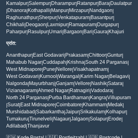
Kamalpur
Salempur
Dharampur
Ratanpur
Bara
Daulatpur
|
|
|
|
|
Dhanora
Kothapalli
Manpur
Mirzapur
Nandgaon
|
|
|
|
|
|
Raghunathpur
Sherpur
Venkatapuram
Basantpur
|
|
|
|
Chikhali
Deogaon
Laxmipur
Ramapuram
Durgapur
|
|
|
|
|
Paharpur
Rasulpur
Umari
Bargaon
Bari
Gaura
Khajuri
|
|
|
|
|
|
प्रांत:
Ananthapur
East Godavari
Prakasam
Chittoor
Guntur
|
|
|
|
|
Mahabub Nagar
Cuddapah
Krishna
South 24 Parganas
|
|
|
|
West Midnapore
Pune
Nellore
Visakhapatnam
|
|
|
|
West Godavari
Kurnool
Warangal
Karim Nagar
Belagavi
|
|
|
|
|
Nalgonda
Mayurbhanj
Ganjam
Vellore
Nashik
Satara
|
|
|
|
|
|
Vizianagaram
Ahmed Nagar
Ratnagiri
Vadodara
|
|
|
|
North 24 Parganas
Purba Bardhaman
Kangra
Villupuram
|
|
|
Surat
East Midnapore
Coimbatore
Khammam
Medak
|
|
|
|
|
|
Murshidabad
Sabarkantha
Jaipur
Srikakulam
Kolhapur
|
|
|
|
|
Tumakuru
Tirunelveli
Nagaur
Jalgaon
Solapur
Erode
|
|
|
|
|
|
Adilabad
Thanjavur
|
🇵🇭
Kode Postal
| 🇩🇪
Postleitzahl
| 🇬🇧
Postcode
|