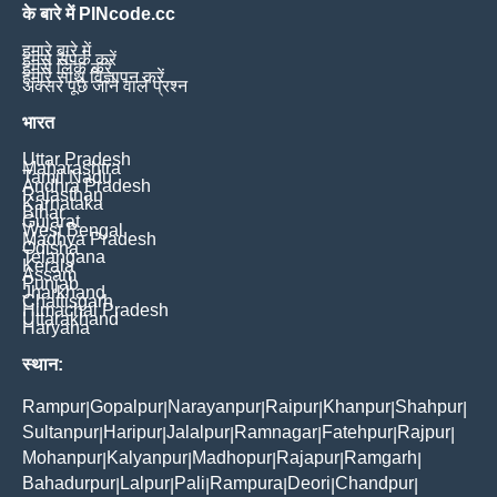
के बारे में PINcode.cc
हमारे बारे में
हमसे संपर्क करें
हमसे लिंक करें
हमारे साथ विज्ञापन करें
अक्सर पूछे जाने वाले प्रश्न
भारत
Uttar Pradesh
Maharashtra
Tamil Nadu
Andhra Pradesh
Rajasthan
Karnataka
Bihar
Gujarat
West Bengal
Madhya Pradesh
Odisha
Telangana
Kerala
Assam
Punjab
Jharkhand
Chattisgarh
Himachal Pradesh
Uttarakhand
Haryana
स्थान:
Rampur
Gopalpur
Narayanpur
Raipur
Khanpur
Shahpur
|
|
|
|
|
|
Sultanpur
Haripur
Jalalpur
Ramnagar
Fatehpur
Rajpur
|
|
|
|
|
|
Mohanpur
Kalyanpur
Madhopur
Rajapur
Ramgarh
|
|
|
|
|
Bahadurpur
Lalpur
Pali
Rampura
Deori
Chandpur
|
|
|
|
|
|