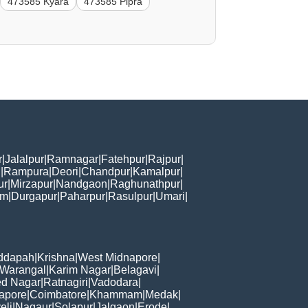
473585 Kyara
473585 Pipra
r
|
Jalalpur
|
Ramnagar
|
Fatehpur
|
Rajpur
|
i
|
Rampura
|
Deori
|
Chandpur
|
Kamalpur
|
ur
|
Mirzapur
|
Nandgaon
|
Raghunathpur
|
am
|
Durgapur
|
Paharpur
|
Rasulpur
|
Umari
|
ddapah
|
Krishna
|
West Midnapore
|
Warangal
|
Karim Nagar
|
Belagavi
|
d Nagar
|
Ratnagiri
|
Vadodara
|
apore
|
Coimbatore
|
Khammam
|
Medak
|
eli
|
Nagaur
|
Solapur
|
Jalgaon
|
Erode
|