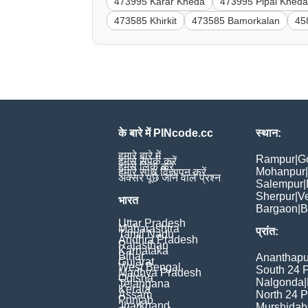
473995 Karar Kheda
473995 Pipal Khed
473585 Khirkit
473585 Bamorkalan
45
के बारे में PINcode.cc
स्थान:
हमारे बारे में
Rampur
|
G
हमसे संपर्क करें
हमसे लिंक करें
Mohanpur
|
हमारे साथ विज्ञापन करें
अक्सर पूछे जाने वाले प्रश्न
Salempur
|
Sherpur
|
V
भारत
Bargaon
|
B
Uttar Pradesh
Maharashtra
प्रांत:
Tamil Nadu
Andhra Pradesh
Rajasthan
Karnataka
Bihar
Ananthapu
Gujarat
West Bengal
South 24 
Madhya Pradesh
Odisha
Nalgonda
|
Telangana
Kerala
Assam
North 24 
Punjab
Jharkhand
Murshida