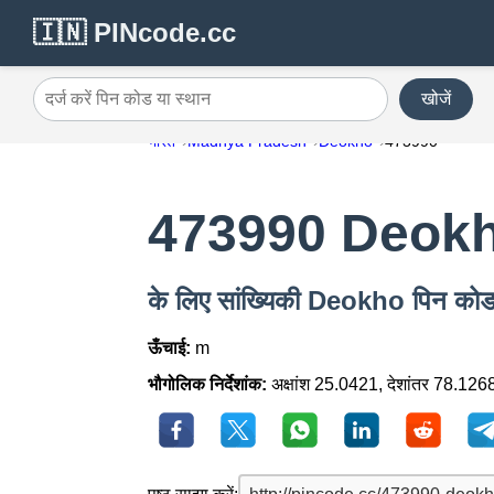
🇮🇳 PINcode.cc
खोजें
दर्ज करें पिन कोड या स्थान
भारत
Madhya Pradesh
Deokho
473990
473990 Deok
के लिए सांख्यिकी Deokho पिन क
ऊँचाई:
m
भौगोलिक निर्देशांक:
अक्षांश 25.0421, देशांतर 78.126