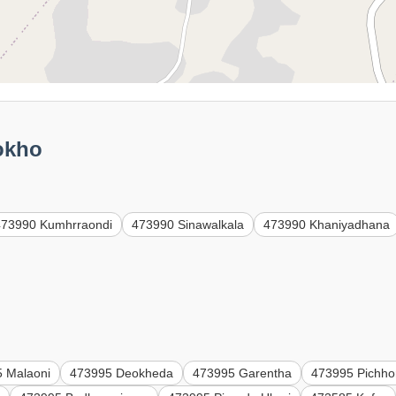
okho
473990 Kumhrraondi
473990 Sinawalkala
473990 Khaniyadhana
 Malaoni
473995 Deokheda
473995 Garentha
473995 Pichho