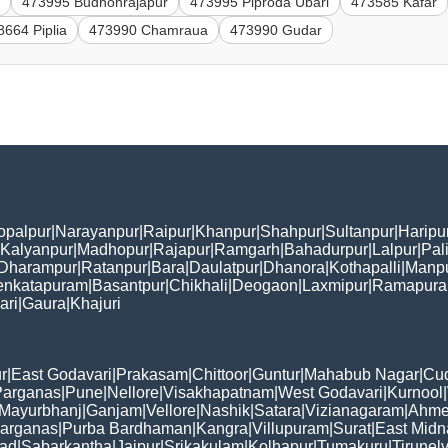
a
473995 Budhonrajapur
473995 Piproda Ubari
473585 Kafar
8664 Piplia
473990 Chamraua
473990 Gudar
opalpur
|
Narayanpur
|
Raipur
|
Khanpur
|
Shahpur
|
Sultanpur
|
Haripu
Kalyanpur
|
Madhopur
|
Rajapur
|
Ramgarh
|
Bahadurpur
|
Lalpur
|
Pal
Dharampur
|
Ratanpur
|
Bara
|
Daulatpur
|
Dhanora
|
Kothapalli
|
Manp
enkatapuram
|
Basantpur
|
Chikhali
|
Deogaon
|
Laxmipur
|
Ramapur
ari
|
Gaura
|
Khajuri
r
|
East Godavari
|
Prakasam
|
Chittoor
|
Guntur
|
Mahabub Nagar
|
Cu
Parganas
|
Pune
|
Nellore
|
Visakhapatnam
|
West Godavari
|
Kurnool
|
Mayurbhanj
|
Ganjam
|
Vellore
|
Nashik
|
Satara
|
Vizianagaram
|
Ahme
Parganas
|
Purba Bardhaman
|
Kangra
|
Villupuram
|
Surat
|
East Midn
bad
|
Sabarkantha
|
Jaipur
|
Srikakulam
|
Kolhapur
|
Tumakuru
|
Tirunelv