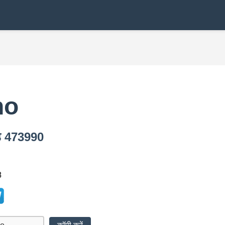
ho
ोड 473990
8