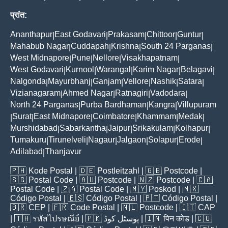
प्रांत:
Ananthapur
East Godavari
Prakasam
Chittoor
Guntur
|
|
|
|
|
Mahabub Nagar
Cuddapah
Krishna
South 24 Parganas
|
|
|
|
West Midnapore
Pune
Nellore
Visakhapatnam
|
|
|
|
West Godavari
Kurnool
Warangal
Karim Nagar
Belagavi
|
|
|
|
|
Nalgonda
Mayurbhanj
Ganjam
Vellore
Nashik
Satara
|
|
|
|
|
|
Vizianagaram
Ahmed Nagar
Ratnagiri
Vadodara
|
|
|
|
North 24 Parganas
Purba Bardhaman
Kangra
Villupuram
|
|
|
Surat
East Midnapore
Coimbatore
Khammam
Medak
|
|
|
|
|
|
Murshidabad
Sabarkantha
Jaipur
Srikakulam
Kolhapur
|
|
|
|
|
Tumakuru
Tirunelveli
Nagaur
Jalgaon
Solapur
Erode
|
|
|
|
|
|
Adilabad
Thanjavur
|
🇵🇭
Kode Postal
| 🇩🇪
Postleitzahl
| 🇬🇧
Postcode
|
🇸🇬
Postal Code
| 🇦🇺
Postcode
| 🇳🇿
Postcode
| 🇨🇦
Postal Code
| 🇿🇦
Postal Code
| 🇲🇾
Poskod
| 🇲🇽
Código Postal
| 🇪🇸
Código Postal
| 🇵🇹
Código Postal
|
🇧🇷
CEP
| 🇫🇷
Code Postal
| 🇳🇱
Postcode
| 🇮🇹
CAP
| 🇹🇭
รหัสไปรษณีย์
| 🇵🇰
پوسٹل کوڈ
| 🇮🇳
पिन कोड
| 🇨🇴