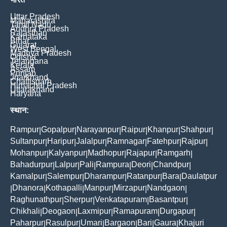
Uttar Pradesh
Maharashtra
Tamil Nadu
Andhra Pradesh
Rajasthan
Karnataka
Bihar
Gujarat
West Bengal
Madhya Pradesh
Odisha
Telangana
Kerala
Assam
Punjab
Jharkhand
Chattisgarh
Himachal Pradesh
Uttarakhand
Haryana
स्थान:
Rampur
Gopalpur
Narayanpur
Raipur
Khanpur
Shahpur
|
|
|
|
|
|
Sultanpur
Haripur
Jalalpur
Ramnagar
Fatehpur
Rajpur
|
|
|
|
|
|
Mohanpur
Kalyanpur
Madhopur
Rajapur
Ramgarh
|
|
|
|
|
Bahadurpur
Lalpur
Pali
Rampura
Deori
Chandpur
|
|
|
|
|
|
Kamalpur
Salempur
Dharampur
Ratanpur
Bara
Daulatpur
|
|
|
|
|
Dhanora
Kothapalli
Manpur
Mirzapur
Nandgaon
|
|
|
|
|
|
Raghunathpur
Sherpur
Venkatapuram
Basantpur
|
|
|
|
Chikhali
Deogaon
Laxmipur
Ramapuram
Durgapur
|
|
|
|
|
Paharpur
Rasulpur
Umari
Bargaon
Bari
Gaura
Khajuri
|
|
|
|
|
|