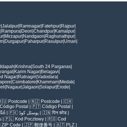
r
|
Jalalpur
|
Ramnagar
|
Fatehpur
|
Rajpur
|
i
|
Rampura
|
Deori
|
Chandpur
|
Kamalpur
|
ur
|
Mirzapur
|
Nandgaon
|
Raghunathpur
|
am
|
Durgapur
|
Paharpur
|
Rasulpur
|
Umari
|
ddapah
|
Krishna
|
South 24 Parganas
|
rangal
|
Karim Nagar
|
Belagavi
|
d Nagar
|
Ratnagiri
|
Vadodara
|
apore
|
Coimbatore
|
Khammam
|
Medak
|
eli
|
Nagaur
|
Jalgaon
|
Solapur
|
Erode
|
🇦🇺
Postcode
| 🇳🇿
Postcode
| 🇨🇦
Código Postal
| 🇵🇹
Código Postal
|
ีย์
| 🇵🇰
پوسٹل کوڈ
| 🇮🇳
पिन कोड
|
u
| 🇵🇱
Kod Pocztowy
| 🇷🇴
Cod

ZIP Code
| 🇯🇵
郵便番号
| 🇦🇹
PLZ
|