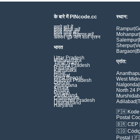
के बारे में PINcode.cc
स्थान:
हमारे बारे में
Rampur
|
G
हमसे संपर्क करें
हमसे लिंक करें
Mohanpur
|
हमारे साथ विज्ञापन करें
अक्सर पूछे जाने वाले प्रश्न
Salempur
|
Sherpur
|
V
भारत
Bargaon
|
B
Uttar Pradesh
Maharashtra
प्रांत:
Tamil Nadu
Andhra Pradesh
Rajasthan
Karnataka
Bihar
Ananthapu
Gujarat
West Bengal
West Midn
Madhya Pradesh
Odisha
Nalgonda
|
Telangana
Kerala
Assam
North 24 
Punjab
Jharkhand
Murshida
Chattisgarh
Himachal Pradesh
Adilabad
|
T
Uttarakhand
Haryana
🇵🇭
Kode 
Postal Co
🇧🇷
CEP
🇨🇴
Códig
Poștal
| 