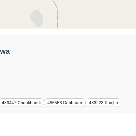
twa
486447 Chaukhandi
486556 Dabhaura
486223 Khajha