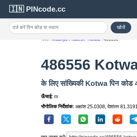
🇮🇳 PINcode.cc
खोजें
दर्ज करें पिन कोड या स्थान
भारत
Madhya Pradesh
Kotwa
486556
486556 Kotw
के लिए सांख्यिकी Kotwa पिन कोड
ऊँचाई:
m
भौगोलिक निर्देशांक:
अक्षांश 25.0308, देशांतर 81.319