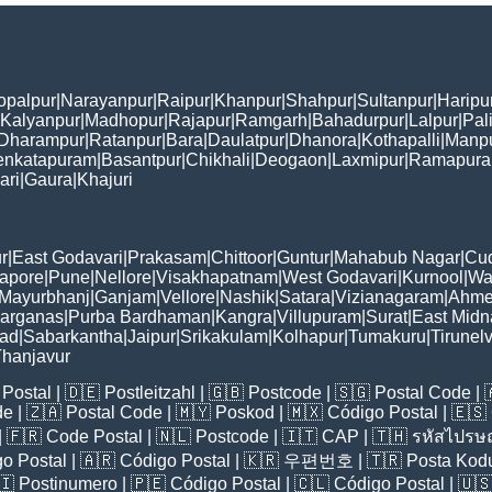
opalpur
|
Narayanpur
|
Raipur
|
Khanpur
|
Shahpur
|
Sultanpur
|
Haripu
Kalyanpur
|
Madhopur
|
Rajapur
|
Ramgarh
|
Bahadurpur
|
Lalpur
|
Pal
Dharampur
|
Ratanpur
|
Bara
|
Daulatpur
|
Dhanora
|
Kothapalli
|
Manp
enkatapuram
|
Basantpur
|
Chikhali
|
Deogaon
|
Laxmipur
|
Ramapur
ari
|
Gaura
|
Khajuri
r
|
East Godavari
|
Prakasam
|
Chittoor
|
Guntur
|
Mahabub Nagar
|
Cu
apore
|
Pune
|
Nellore
|
Visakhapatnam
|
West Godavari
|
Kurnool
|
Wa
Mayurbhanj
|
Ganjam
|
Vellore
|
Nashik
|
Satara
|
Vizianagaram
|
Ahme
Parganas
|
Purba Bardhaman
|
Kangra
|
Villupuram
|
Surat
|
East Midn
bad
|
Sabarkantha
|
Jaipur
|
Srikakulam
|
Kolhapur
|
Tumakuru
|
Tirunelv
hanjavur
Postal
| 🇩🇪
Postleitzahl
| 🇬🇧
Postcode
| 🇸🇬
Postal Code
| 
de
| 🇿🇦
Postal Code
| 🇲🇾
Poskod
| 🇲🇽
Código Postal
| 🇪🇸
| 🇫🇷
Code Postal
| 🇳🇱
Postcode
| 🇮🇹
CAP
| 🇹🇭
รหัสไปรษณ
o Postal
| 🇦🇷
Código Postal
| 🇰🇷
우편번호
| 🇹🇷
Posta Kod
🇮
Postinumero
| 🇵🇪
Código Postal
| 🇨🇱
Código Postal
| 🇺