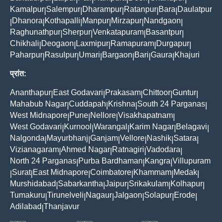
Kamalpur
Salempur
Dharampur
Ratanpur
Bara
Daulatpur
|
|
|
|
|
Dhanora
Kothapalli
Manpur
Mirzapur
Nandgaon
|
|
|
|
|
|
Raghunathpur
Sherpur
Venkatapuram
Basantpur
|
|
|
|
Chikhali
Deogaon
Laxmipur
Ramapuram
Durgapur
|
|
|
|
|
Paharpur
Rasulpur
Umari
Bargaon
Bari
Gaura
Khajuri
|
|
|
|
|
|
प्रांत:
Ananthapur
East Godavari
Prakasam
Chittoor
Guntur
|
|
|
|
|
Mahabub Nagar
Cuddapah
Krishna
South 24 Parganas
|
|
|
|
West Midnapore
Pune
Nellore
Visakhapatnam
|
|
|
|
West Godavari
Kurnool
Warangal
Karim Nagar
Belagavi
|
|
|
|
|
Nalgonda
Mayurbhanj
Ganjam
Vellore
Nashik
Satara
|
|
|
|
|
|
Vizianagaram
Ahmed Nagar
Ratnagiri
Vadodara
|
|
|
|
North 24 Parganas
Purba Bardhaman
Kangra
Villupuram
|
|
|
Surat
East Midnapore
Coimbatore
Khammam
Medak
|
|
|
|
|
|
Murshidabad
Sabarkantha
Jaipur
Srikakulam
Kolhapur
|
|
|
|
|
Tumakuru
Tirunelveli
Nagaur
Jalgaon
Solapur
Erode
|
|
|
|
|
|
Adilabad
Thanjavur
|