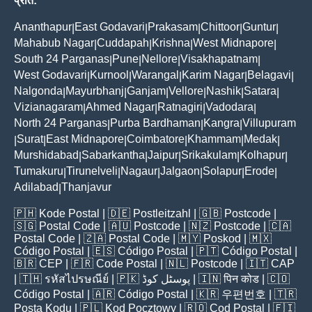
प्रांत:
Ananthapur
East Godavari
Prakasam
Chittoor
Guntur
|
|
|
|
|
Mahabub Nagar
Cuddapah
Krishna
West Midnapore
|
|
|
|
South 24 Parganas
Pune
Nellore
Visakhapatnam
|
|
|
|
West Godavari
Kurnool
Warangal
Karim Nagar
Belagavi
|
|
|
|
|
Nalgonda
Mayurbhanj
Ganjam
Vellore
Nashik
Satara
|
|
|
|
|
|
Vizianagaram
Ahmed Nagar
Ratnagiri
Vadodara
|
|
|
|
North 24 Parganas
Purba Bardhaman
Kangra
Villupuram
|
|
|
Surat
East Midnapore
Coimbatore
Khammam
Medak
|
|
|
|
|
|
Murshidabad
Sabarkantha
Jaipur
Srikakulam
Kolhapur
|
|
|
|
|
Tumakuru
Tirunelveli
Nagaur
Jalgaon
Solapur
Erode
|
|
|
|
|
|
Adilabad
Thanjavur
|
🇵🇭
Kode Postal
| 🇩🇪
Postleitzahl
| 🇬🇧
Postcode
|
🇸🇬
Postal Code
| 🇦🇺
Postcode
| 🇳🇿
Postcode
| 🇨🇦
Postal Code
| 🇿🇦
Postal Code
| 🇲🇾
Poskod
| 🇲🇽
Código Postal
| 🇪🇸
Código Postal
| 🇵🇹
Código Postal
|
🇧🇷
CEP
| 🇫🇷
Code Postal
| 🇳🇱
Postcode
| 🇮🇹
CAP
| 🇹🇭
รหัสไปรษณีย์
| 🇵🇰
پوسٹل کوڈ
| 🇮🇳
पिन कोड
| 🇨🇴
Código Postal
| 🇦🇷
Código Postal
| 🇰🇷
우편번호
| 🇹🇷
Posta Kodu
| 🇵🇱
Kod Pocztowy
| 🇷🇴
Cod Poștal
| 🇫🇮