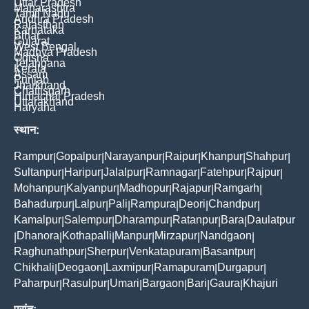
Uttar Pradesh
Maharashtra
Tamil Nadu
Andhra Pradesh
Rajasthan
Karnataka
Bihar
Gujarat
West Bengal
Madhya Pradesh
Odisha
Telangana
Kerala
Assam
Punjab
Jharkhand
Chattisgarh
Himachal Pradesh
Uttarakhand
Haryana
स्थान:
Rampur
Gopalpur
Narayanpur
Raipur
Khanpur
Shahpur
|
|
|
|
|
|
Sultanpur
Haripur
Jalalpur
Ramnagar
Fatehpur
Rajpur
|
|
|
|
|
|
Mohanpur
Kalyanpur
Madhopur
Rajapur
Ramgarh
|
|
|
|
|
Bahadurpur
Lalpur
Pali
Rampura
Deori
Chandpur
|
|
|
|
|
|
Kamalpur
Salempur
Dharampur
Ratanpur
Bara
Daulatpur
|
|
|
|
|
Dhanora
Kothapalli
Manpur
Mirzapur
Nandgaon
|
|
|
|
|
|
Raghunathpur
Sherpur
Venkatapuram
Basantpur
|
|
|
|
Chikhali
Deogaon
Laxmipur
Ramapuram
Durgapur
|
|
|
|
|
Paharpur
Rasulpur
Umari
Bargaon
Bari
Gaura
Khajuri
|
|
|
|
|
|