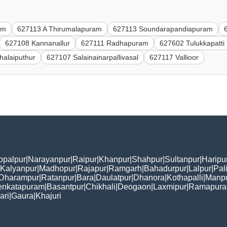
am
627113 A Thirumalapuram
627113 Soundarapandiapuram
627108 Kannanallur
627111 Radhapuram
627602 Tulukkapatti
alaiputhur
627107 Salainainarpallivasal
627117 Vallioor
opalpur
|
Narayanpur
|
Raipur
|
Khanpur
|
Shahpur
|
Sultanpur
|
Haripu
Kalyanpur
|
Madhopur
|
Rajapur
|
Ramgarh
|
Bahadurpur
|
Lalpur
|
Pal
Dharampur
|
Ratanpur
|
Bara
|
Daulatpur
|
Dhanora
|
Kothapalli
|
Manp
enkatapuram
|
Basantpur
|
Chikhali
|
Deogaon
|
Laxmipur
|
Ramapur
ari
|
Gaura
|
Khajuri