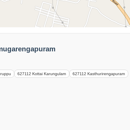
Samugarengapuram
iruppu
627112 Kottai Karungulam
627112 Kasthurirengapuram