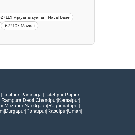
627119 Vijayanarayanam Naval Base
627107 Mavadi
r
|
Jalalpur
|
Ramnagar
|
Fatehpur
|
Rajpur
|
i
|
Rampura
|
Deori
|
Chandpur
|
Kamalpur
|
ur
|
Mirzapur
|
Nandgaon
|
Raghunathpur
|
am
|
Durgapur
|
Paharpur
|
Rasulpur
|
Umari
|