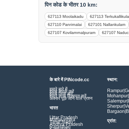
पिन कोड के भीतर 10 km:
627113 Moolaikadu
627113 Terkukallikul
627110 Panrimalai
627101 Nallankulam
627107 Kovilammalpuram
627107 Naduch
के बारे में PINcode.cc
स्थान:
हमारे बारे में
Rampur
|
G
हमसे संपर्क करें
हमसे लिंक करें
Mohanpur
|
हमारे साथ विज्ञापन करें
अक्सर पूछे जाने वाले प्रश्न
Salempur
|
Sherpur
|
V
भारत
Bargaon
|
B
Uttar Pradesh
Maharashtra
प्रांत:
Tamil Nadu
Andhra Pradesh
Rajasthan
Karnataka