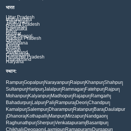
भारत
Uttar Pradesh
Maharashtra
Tamil Nadu
Andhra Pradesh
Rajasthan
Karnataka
Bihar
Gujarat
West Bengal
Madhya Pradesh
Odisha
Telangana
Kerala
Assam
Punjab
Jharkhand
Chattisgarh
Himachal Pradesh
Uttarakhand
Haryana
स्थान:
Rampur
Gopalpur
Narayanpur
Raipur
Khanpur
Shahpur
|
|
|
|
|
|
Sultanpur
Haripur
Jalalpur
Ramnagar
Fatehpur
Rajpur
|
|
|
|
|
|
Mohanpur
Kalyanpur
Madhopur
Rajapur
Ramgarh
|
|
|
|
|
Bahadurpur
Lalpur
Pali
Rampura
Deori
Chandpur
|
|
|
|
|
|
Kamalpur
Salempur
Dharampur
Ratanpur
Bara
Daulatpur
|
|
|
|
|
Dhanora
Kothapalli
Manpur
Mirzapur
Nandgaon
|
|
|
|
|
|
Raghunathpur
Sherpur
Venkatapuram
Basantpur
|
|
|
|
Chikhali
Deogaon
Laxmipur
Ramapuram
Durgapur
|
|
|
|
|