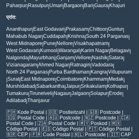
Paharpur
Rasulpur
Umari
Bargaon
Bari
Gaura
Khajuri
|
|
|
|
|
|
प्रांत:
Ananthapur
East Godavari
Prakasam
Chittoor
Guntur
|
|
|
|
|
Mahabub Nagar
Cuddapah
Krishna
South 24 Parganas
|
|
|
|
West Midnapore
Pune
Nellore
Visakhapatnam
|
|
|
|
West Godavari
Kurnool
Warangal
Karim Nagar
Belagavi
|
|
|
|
|
Nalgonda
Mayurbhanj
Ganjam
Vellore
Nashik
Satara
|
|
|
|
|
|
Vizianagaram
Ahmed Nagar
Ratnagiri
Vadodara
|
|
|
|
North 24 Parganas
Purba Bardhaman
Kangra
Villupuram
|
|
|
Surat
East Midnapore
Coimbatore
Khammam
Medak
|
|
|
|
|
|
Murshidabad
Sabarkantha
Jaipur
Srikakulam
Kolhapur
|
|
|
|
|
Tumakuru
Tirunelveli
Nagaur
Jalgaon
Solapur
Erode
|
|
|
|
|
|
Adilabad
Thanjavur
|
🇵🇭
Kode Postal
| 🇩🇪
Postleitzahl
| 🇬🇧
Postcode
|
🇸🇬
Postal Code
| 🇦🇺
Postcode
| 🇳🇿
Postcode
| 🇨🇦
Postal Code
| 🇿🇦
Postal Code
| 🇲🇾
Poskod
| 🇲🇽
Código Postal
| 🇪🇸
Código Postal
| 🇵🇹
Código Postal
|
🇧🇷
CEP
| 🇫🇷
Code Postal
| 🇳🇱
Postcode
| 🇮🇹
CAP