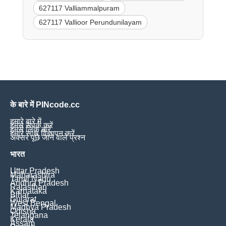
627117 Valliammalpuram
627117 Vallioor Perundunilayam
के बारे में PINcode.cc
हमारे बारे में
हमसे संपर्क करें
हमसे लिंक करें
हमारे साथ विज्ञापन करें
अक्सर पूछे जाने वाले प्रश्न
भारत
Uttar Pradesh
Maharashtra
Tamil Nadu
Andhra Pradesh
Rajasthan
Karnataka
Bihar
Gujarat
West Bengal
Madhya Pradesh
Odisha
Telangana
Kerala
Assam