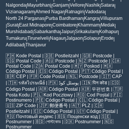
Nalgonda
Mayurbhanj
Ganjam
Vellore
Nashik
Satara
|
|
|
|
|
|
Vizianagaram
Ahmed Nagar
Ratnagiri
Vadodara
|
|
|
|
North 24 Parganas
Purba Bardhaman
Kangra
Villupuram
|
|
|
Surat
East Midnapore
Coimbatore
Khammam
Medak
|
|
|
|
|
|
Murshidabad
Sabarkantha
Jaipur
Srikakulam
Kolhapur
|
|
|
|
|
Tumakuru
Tirunelveli
Nagaur
Jalgaon
Solapur
Erode
|
|
|
|
|
|
Adilabad
Thanjavur
|
🇵🇭
Kode Postal
| 🇩🇪
Postleitzahl
| 🇬🇧
Postcode
|
🇸🇬
Postal Code
| 🇦🇺
Postcode
| 🇳🇿
Postcode
| 🇨🇦
Postal Code
| 🇿🇦
Postal Code
| 🇲🇾
Poskod
| 🇲🇽
Código Postal
| 🇪🇸
Código Postal
| 🇵🇹
Código Postal
|
🇧🇷
CEP
| 🇫🇷
Code Postal
| 🇳🇱
Postcode
| 🇮🇹
CAP
| 🇹🇭
รหัสไปรษณีย์
| 🇵🇰
پوسٹل کوڈ
| 🇮🇳
पिन कोड
| 🇨🇴
Código Postal
| 🇦🇷
Código Postal
| 🇰🇷
우편번호
| 🇹🇷
Posta Kodu
| 🇵🇱
Kod Pocztowy
| 🇷🇴
Cod Poștal
| 🇫🇮
Postinumero
| 🇵🇪
Código Postal
| 🇨🇱
Código Postal
|
🇺🇸
ZIP Code
| 🇯🇵
郵便番号
| 🇦🇹
PLZ
| 🇨🇭
Postleitzahl
| 🇪🇨
Código Postal
| 🇺🇾
Código Postal
|
🇷🇺
Почтовый индекс
| 🇧🇬
Пощенски код
| 🇸🇪
Postnummer
| 🇧🇩
পোস্টকোড
| 🇩🇰
Postnummer
| 🇳🇴
Postnummer