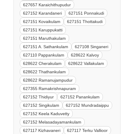
627657 Karaichithupudur
627152 Karandaneri
627151 Ponnakudi
627151 Kovaikulam
627151 Thottakudi
627151 Karuppukatti
627151 Maruthakulam
627151 A. Sathankulam
627108 Singaneri
627110 Pappankulam
628622 Kalvoy
628622 Cherakulam
628622 Vallakulam
628622 Thathankulam
628622 Ramanujampudur
627355 Ramakrishnapuram
627152 Thidiyur
627152 Panankulam
627152 Singikulam
627152 Mundradaippu
627152 Keela Kaduvetty
627152 Melasadayamankulam
627117 Kizhavaneri
627117 Terku Vallioor