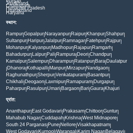
Punjab
Jharkhand
Chattisgarh
Himachal Pradesh
Uttarakhand
Haryana
स्थान:
Rampur
Gopalpur
Narayanpur
Raipur
Khanpur
Shahpur
|
|
|
|
|
|
Sultanpur
Haripur
Jalalpur
Ramnagar
Fatehpur
Rajpur
|
|
|
|
|
|
Mohanpur
Kalyanpur
Madhopur
Rajapur
Ramgarh
|
|
|
|
|
Bahadurpur
Lalpur
Pali
Rampura
Deori
Chandpur
|
|
|
|
|
|
Kamalpur
Salempur
Dharampur
Ratanpur
Bara
Daulatpur
|
|
|
|
|
Dhanora
Kothapalli
Manpur
Mirzapur
Nandgaon
|
|
|
|
|
|
Raghunathpur
Sherpur
Venkatapuram
Basantpur
|
|
|
|
Chikhali
Deogaon
Laxmipur
Ramapuram
Durgapur
|
|
|
|
|
Paharpur
Rasulpur
Umari
Bargaon
Bari
Gaura
Khajuri
|
|
|
|
|
|
प्रांत:
Ananthapur
East Godavari
Prakasam
Chittoor
Guntur
|
|
|
|
|
Mahabub Nagar
Cuddapah
Krishna
West Midnapore
|
|
|
|
South 24 Parganas
Pune
Nellore
Visakhapatnam
|
|
|
|
West Godavari
Kurnool
Warangal
Karim Nagar
Belagavi
|
|
|
|
|