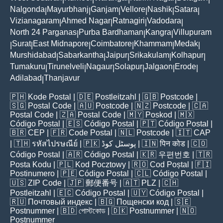
Nalgonda
Mayurbhanj
Ganjam
Vellore
Nashik
Satara
|
|
|
|
|
|
Vizianagaram
Ahmed Nagar
Ratnagiri
Vadodara
|
|
|
|
North 24 Parganas
Purba Bardhaman
Kangra
Villupuram
|
|
|
Surat
East Midnapore
Coimbatore
Khammam
Medak
|
|
|
|
|
|
Murshidabad
Sabarkantha
Jaipur
Srikakulam
Kolhapur
|
|
|
|
|
Tumakuru
Tirunelveli
Nagaur
Solapur
Jalgaon
Erode
|
|
|
|
|
|
Adilabad
Thanjavur
|
🇵🇭
Kode Postal
| 🇩🇪
Postleitzahl
| 🇬🇧
Postcode
|
🇸🇬
Postal Code
| 🇦🇺
Postcode
| 🇳🇿
Postcode
| 🇨🇦
Postal Code
| 🇿🇦
Postal Code
| 🇲🇾
Poskod
| 🇲🇽
Código Postal
| 🇪🇸
Código Postal
| 🇵🇹
Código Postal
|
🇧🇷
CEP
| 🇫🇷
Code Postal
| 🇳🇱
Postcode
| 🇮🇹
CAP
| 🇹🇭
รหัสไปรษณีย์
| 🇵🇰
پوسٹل کوڈ
| 🇮🇳
पिन कोड
| 🇨🇴
Código Postal
| 🇦🇷
Código Postal
| 🇰🇷
우편번호
| 🇹🇷
Posta Kodu
| 🇵🇱
Kod Pocztowy
| 🇷🇴
Cod Poștal
| 🇫🇮
Postinumero
| 🇵🇪
Código Postal
| 🇨🇱
Código Postal
|
🇺🇸
ZIP Code
| 🇯🇵
郵便番号
| 🇦🇹
PLZ
| 🇨🇭
Postleitzahl
| 🇪🇨
Código Postal
| 🇺🇾
Código Postal
|
🇷🇺
Почтовый индекс
| 🇧🇬
Пощенски код
| 🇸🇪
Postnummer
| 🇧🇩
পোস্টকোড
| 🇩🇰
Postnummer
| 🇳🇴
Postnummer