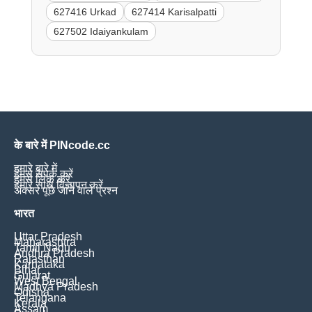
627416 Urkad
627414 Karisalpatti
627502 Idaiyankulam
के बारे में PINcode.cc
हमारे बारे में
हमसे संपर्क करें
हमसे लिंक करें
हमारे साथ विज्ञापन करें
अक्सर पूछे जाने वाले प्रश्न
भारत
Uttar Pradesh
Maharashtra
Tamil Nadu
Andhra Pradesh
Rajasthan
Karnataka
Bihar
Gujarat
West Bengal
Madhya Pradesh
Odisha
Telangana
Kerala
Assam