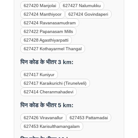
627420 Manjolai
627427 Nalumukku
627424 Manthiyoor
627424 Govindaperi
627424 Ravanasamudram
627422 Papanasam Mills
627428 Agasthiyarpatti
627427 Kothayarmel Thangal
पिन कोड के भीतर 3 km:
627417 Kuniyur
627417 Karaikurichi (Tirunelveli)
627414 Cheranmahadevi
पिन कोड के भीतर 5 km:
627426 Viravanallur
627453 Pattamadai
627453 Karisulthamangalam