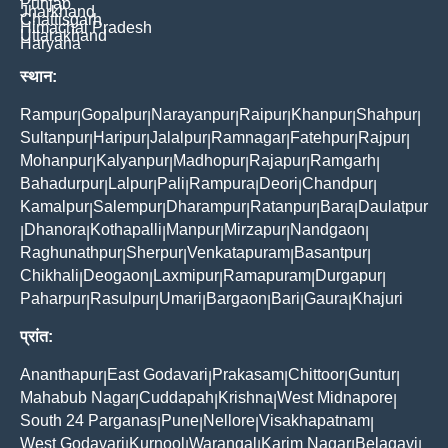
Punjab
Jharkhand
Chattisgarh
Himachal Pradesh
Uttarakhand
Haryana
स्थान:
Rampur
Gopalpur
Narayanpur
Raipur
Khanpur
Shahpur
|
|
|
|
|
|
Sultanpur
Haripur
Jalalpur
Ramnagar
Fatehpur
Rajpur
|
|
|
|
|
|
Mohanpur
Kalyanpur
Madhopur
Rajapur
Ramgarh
|
|
|
|
|
Bahadurpur
Lalpur
Pali
Rampura
Deori
Chandpur
|
|
|
|
|
|
Kamalpur
Salempur
Dharampur
Ratanpur
Bara
Daulatpur
|
|
|
|
|
Dhanora
Kothapalli
Manpur
Mirzapur
Nandgaon
|
|
|
|
|
|
Raghunathpur
Sherpur
Venkatapuram
Basantpur
|
|
|
|
Chikhali
Deogaon
Laxmipur
Ramapuram
Durgapur
|
|
|
|
|
Paharpur
Rasulpur
Umari
Bargaon
Bari
Gaura
Khajuri
|
|
|
|
|
|
प्रांत:
Ananthapur
East Godavari
Prakasam
Chittoor
Guntur
|
|
|
|
|
Mahabub Nagar
Cuddapah
Krishna
West Midnapore
|
|
|
|
South 24 Parganas
Pune
Nellore
Visakhapatnam
|
|
|
|
West Godavari
Kurnool
Warangal
Karim Nagar
Belagavi
|
|
|
|
|