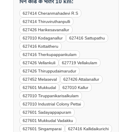
पिन कोड के भीतर 10 km:
627414 Cheranmahadevi R.S
627414 Thiruviruthanpulli
627426 Harikesavanallur
627010 Kodaganallur
627416 Sattupathu
627416 Kottaitheru
627416 Therkupappankulam
627426 Vellankuli
627719 Vellakulam
627426 Thiruppudaimarudur
627452 Melaseval
627426 Attalanallur
627601 Mukkudal
627010 Kallur
627010 Tiruppanikarisalkulam
627010 Industrial Colony Pettai
627601 Sadayappapuram
627601 Mukkudal Vadakku
627601 Singamparai
627416 Kallidaikurichi