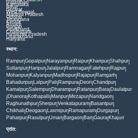
Rajasthan
Karnataka
Bihar
Gujarat
West Bengal
Madhya Pradesh
Odisha
Telangana
Kerala
Assam
Punjab
Jharkhand
Chattisgarh
Himachal Pradesh
Uttarakhand
Haryana
स्थान:
Rampur
Gopalpur
Narayanpur
Raipur
Khanpur
Shahpur
|
|
|
|
|
|
Sultanpur
Haripur
Jalalpur
Ramnagar
Fatehpur
Rajpur
|
|
|
|
|
|
Mohanpur
Kalyanpur
Madhopur
Rajapur
Ramgarh
|
|
|
|
|
Bahadurpur
Lalpur
Pali
Rampura
Deori
Chandpur
|
|
|
|
|
|
Kamalpur
Salempur
Dharampur
Ratanpur
Bara
Daulatpur
|
|
|
|
|
Dhanora
Kothapalli
Manpur
Mirzapur
Nandgaon
|
|
|
|
|
|
Raghunathpur
Sherpur
Venkatapuram
Basantpur
|
|
|
|
Chikhali
Deogaon
Laxmipur
Ramapuram
Durgapur
|
|
|
|
|
Paharpur
Rasulpur
Umari
Bargaon
Bari
Gaura
Khajuri
|
|
|
|
|
|
प्रांत: