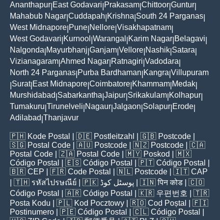
Ananthapur
East Godavari
Prakasam
Chittoor
Guntur
|
|
|
|
|
Mahabub Nagar
Cuddapah
Krishna
South 24 Parganas
|
|
|
|
West Midnapore
Pune
Nellore
Visakhapatnam
|
|
|
|
West Godavari
Kurnool
Warangal
Karim Nagar
Belagavi
|
|
|
|
|
Nalgonda
Mayurbhanj
Ganjam
Vellore
Nashik
Satara
|
|
|
|
|
|
Vizianagaram
Ahmed Nagar
Ratnagiri
Vadodara
|
|
|
|
North 24 Parganas
Purba Bardhaman
Kangra
Villupuram
|
|
|
Surat
East Midnapore
Coimbatore
Khammam
Medak
|
|
|
|
|
|
Murshidabad
Sabarkantha
Jaipur
Srikakulam
Kolhapur
|
|
|
|
|
Tumakuru
Tirunelveli
Nagaur
Jalgaon
Solapur
Erode
|
|
|
|
|
|
Adilabad
Thanjavur
|
🇵🇭
Kode Postal
| 🇩🇪
Postleitzahl
| 🇬🇧
Postcode
|
🇸🇬
Postal Code
| 🇦🇺
Postcode
| 🇳🇿
Postcode
| 🇨🇦
Postal Code
| 🇿🇦
Postal Code
| 🇲🇾
Poskod
| 🇲🇽
Código Postal
| 🇪🇸
Código Postal
| 🇵🇹
Código Postal
|
🇧🇷
CEP
| 🇫🇷
Code Postal
| 🇳🇱
Postcode
| 🇮🇹
CAP
| 🇹🇭
รหัสไปรษณีย์
| 🇵🇰
پوسٹل کوڈ
| 🇮🇳
पिन कोड
| 🇨🇴
Código Postal
| 🇦🇷
Código Postal
| 🇰🇷
우편번호
| 🇹🇷
Posta Kodu
| 🇵🇱
Kod Pocztowy
| 🇷🇴
Cod Poștal
| 🇫🇮
Postinumero
| 🇵🇪
Código Postal
| 🇨🇱
Código Postal
|