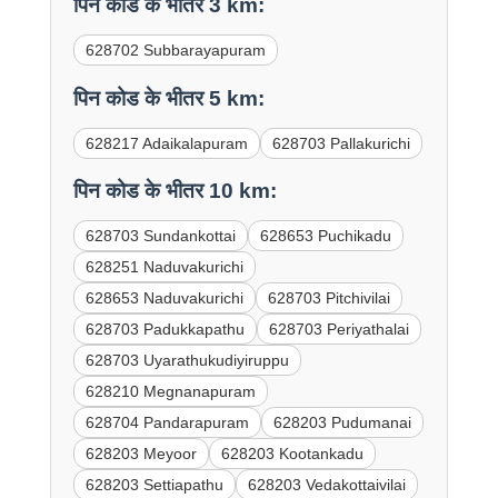
पिन कोड के भीतर 3 km:
628702 Subbarayapuram
पिन कोड के भीतर 5 km:
628217 Adaikalapuram
628703 Pallakurichi
पिन कोड के भीतर 10 km:
628703 Sundankottai
628653 Puchikadu
628251 Naduvakurichi
628653 Naduvakurichi
628703 Pitchivilai
628703 Padukkapathu
628703 Periyathalai
628703 Uyarathukudiyiruppu
628210 Megnanapuram
628704 Pandarapuram
628203 Pudumanai
628203 Meyoor
628203 Kootankadu
628203 Settiapathu
628203 Vedakottaivilai