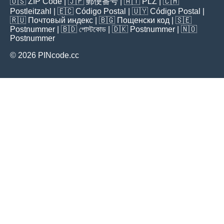
🇺🇸
ZIP Code
| 🇯🇵
郵便番号
| 🇦🇹
PLZ
| 🇨🇭
Postleitzahl
| 🇪🇨
Código Postal
| 🇺🇾
Código Postal
|
🇷🇺
Почтовый индекс
| 🇧🇬
Пощенски код
| 🇸🇪
Postnummer
| 🇧🇩
পোস্টকোড
| 🇩🇰
Postnummer
| 🇳🇴
Postnummer
© 2026 PINcode.cc