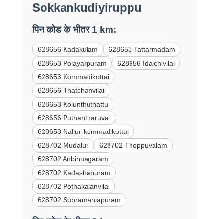
Sokkankudiyiruppu
पिन कोड के भीतर 1 km:
628656 Kadakulam
628653 Tattarmadam
628653 Polayarpuram
628656 Idaichivilai
628653 Kommadikottai
628656 Thatchanvilai
628653 Kolunthuthattu
628656 Puthantharuvai
628653 Nallur-kommadikottai
628702 Mudalur
628702 Thoppuvalam
628702 Anbinnagaram
628702 Kadashapuram
628702 Pothakalanvilai
628702 Subramaniapuram