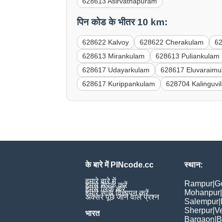
628613 Asirvathapuram
पिन कोड के भीतर 10 km:
628622 Kalvoy
628622 Cherakulam
62
628613 Mirankulam
628613 Puliankulam
628617 Udayarkulam
628617 Eluvaraimu
628617 Kurippankulam
628704 Kalinguvil
के बारे में PINcode.cc
स्थान:
हमारे बारे में
Rampur
|
G
हमसे संपर्क करें
हमसे लिंक करें
Mohanpur
|
हमारे साथ विज्ञापन करें
अक्सर पूछे जाने वाले प्रश्न
Salempur
|
Sherpur
|
V
भारत
Bargaon
|
B