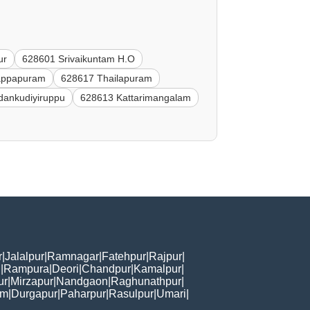
ur
628601 Srivaikuntam H.O
appapuram
628617 Thailapuram
ankudiyiruppu
628613 Kattarimangalam
r
|
Jalalpur
|
Ramnagar
|
Fatehpur
|
Rajpur
|
i
|
Rampura
|
Deori
|
Chandpur
|
Kamalpur
|
ur
|
Mirzapur
|
Nandgaon
|
Raghunathpur
|
am
|
Durgapur
|
Paharpur
|
Rasulpur
|
Umari
|