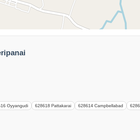
eripanai
616 Oyyangudi
628618 Pattakarai
628614 Campbellabad
6286