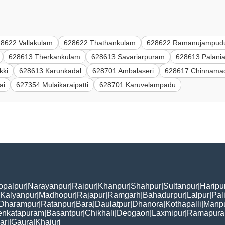
8622 Vallakulam
628622 Thathankulam
628622 Ramanujampud
628613 Therkankulam
628613 Savariarpuram
628613 Palani
kki
628613 Karunkadal
628701 Ambalaseri
628617 Chinnamad
ai
627354 Mulaikaraipatti
628701 Karuvelampadu
opalpur
|
Narayanpur
|
Raipur
|
Khanpur
|
Shahpur
|
Sultanpur
|
Haripu
Kalyanpur
|
Madhopur
|
Rajapur
|
Ramgarh
|
Bahadurpur
|
Lalpur
|
Pal
Dharampur
|
Ratanpur
|
Bara
|
Daulatpur
|
Dhanora
|
Kothapalli
|
Manp
enkatapuram
|
Basantpur
|
Chikhali
|
Deogaon
|
Laxmipur
|
Ramapur
ari
|
Gaura
|
Khajuri