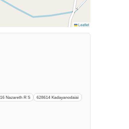
Leaflet
16 Nazareth R S
628614 Kadayanodaiai