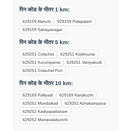
पिन कोड के भीतर 1 km:
629159 Alanchi
629159 Palapalam
629159 Sahayanagar
पिन कोड के भीतर 5 km:
629251 Colachel
629251 Kodimunai
629251 Kurumpanai
629251 Vaniyakudi
629251 Colachel Port
पिन कोड के भीतर 10 km:
629169 Palliyadi
629169 Kanjikuzhi
629252 Mondaikad
629252 Azhakamparai
629252 Kadiyapattanam
629252 Manavalakurichi