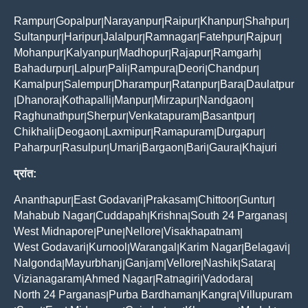
Rampur
Gopalpur
Narayanpur
Raipur
Khanpur
Shahpur
|
|
|
|
|
|
Sultanpur
Haripur
Jalalpur
Ramnagar
Fatehpur
Rajpur
|
|
|
|
|
|
Mohanpur
Kalyanpur
Madhopur
Rajapur
Ramgarh
|
|
|
|
|
Bahadurpur
Lalpur
Pali
Rampura
Deori
Chandpur
|
|
|
|
|
|
Kamalpur
Salempur
Dharampur
Ratanpur
Bara
Daulatpur
|
|
|
|
|
Dhanora
Kothapalli
Manpur
Mirzapur
Nandgaon
|
|
|
|
|
|
Raghunathpur
Sherpur
Venkatapuram
Basantpur
|
|
|
|
Chikhali
Deogaon
Laxmipur
Ramapuram
Durgapur
|
|
|
|
|
Paharpur
Rasulpur
Umari
Bargaon
Bari
Gaura
Khajuri
|
|
|
|
|
|
प्रांत:
Ananthapur
East Godavari
Prakasam
Chittoor
Guntur
|
|
|
|
|
Mahabub Nagar
Cuddapah
Krishna
South 24 Parganas
|
|
|
|
West Midnapore
Pune
Nellore
Visakhapatnam
|
|
|
|
West Godavari
Kurnool
Warangal
Karim Nagar
Belagavi
|
|
|
|
|
Nalgonda
Mayurbhanj
Ganjam
Vellore
Nashik
Satara
|
|
|
|
|
|
Vizianagaram
Ahmed Nagar
Ratnagiri
Vadodara
|
|
|
|
North 24 Parganas
Purba Bardhaman
Kangra
Villupuram
|
|
|