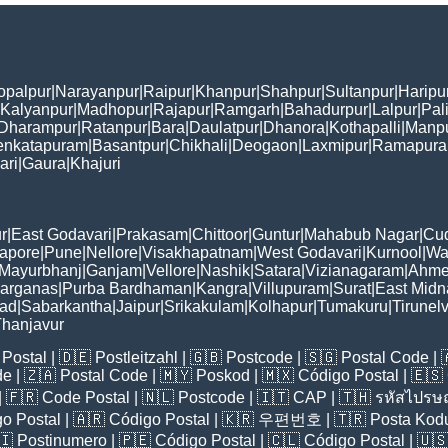
opalpur
|
Narayanpur
|
Raipur
|
Khanpur
|
Shahpur
|
Sultanpur
|
Haripu
Kalyanpur
|
Madhopur
|
Rajapur
|
Ramgarh
|
Bahadurpur
|
Lalpur
|
Pal
Dharampur
|
Ratanpur
|
Bara
|
Daulatpur
|
Dhanora
|
Kothapalli
|
Manp
enkatapuram
|
Basantpur
|
Chikhali
|
Deogaon
|
Laxmipur
|
Ramapur
ari
|
Gaura
|
Khajuri
r
|
East Godavari
|
Prakasam
|
Chittoor
|
Guntur
|
Mahabub Nagar
|
Cu
apore
|
Pune
|
Nellore
|
Visakhapatnam
|
West Godavari
|
Kurnool
|
Wa
Mayurbhanj
|
Ganjam
|
Vellore
|
Nashik
|
Satara
|
Vizianagaram
|
Ahme
Parganas
|
Purba Bardhaman
|
Kangra
|
Villupuram
|
Surat
|
East Midn
bad
|
Sabarkantha
|
Jaipur
|
Srikakulam
|
Kolhapur
|
Tumakuru
|
Tirunelv
hanjavur
Postal
| 🇩🇪
Postleitzahl
| 🇬🇧
Postcode
| 🇸🇬
Postal Code
| 
de
| 🇿🇦
Postal Code
| 🇲🇾
Poskod
| 🇲🇽
Código Postal
| 🇪🇸
| 🇫🇷
Code Postal
| 🇳🇱
Postcode
| 🇮🇹
CAP
| 🇹🇭
รหัสไปรษณ
o Postal
| 🇦🇷
Código Postal
| 🇰🇷
우편번호
| 🇹🇷
Posta Kod
🇮
Postinumero
| 🇵🇪
Código Postal
| 🇨🇱
Código Postal
| 🇺