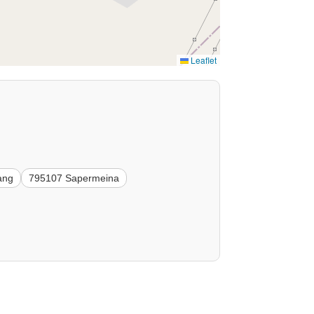
Leaflet
ang
795107 Sapermeina