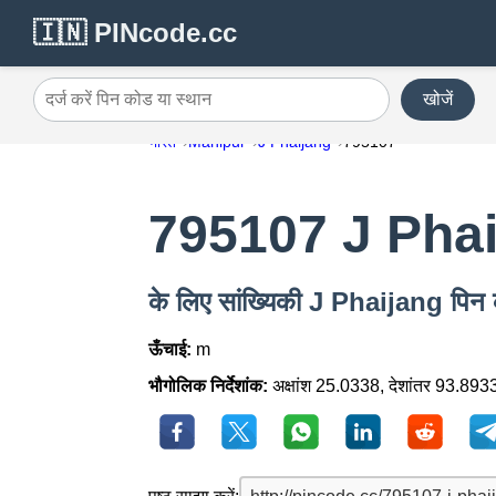
🇮🇳 PINcode.cc
खोजें
दर्ज करें पिन कोड या स्थान
भारत
Manipur
J Phaijang
795107
795107 J Pha
के लिए सांख्यिकी J Phaijang पि
ऊँचाई:
m
भौगोलिक निर्देशांक:
अक्षांश 25.0338, देशांतर 93.893