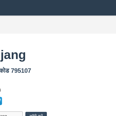
ijang
न कोड 795107
3