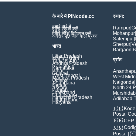
के बारे में PINcode.cc
स्थान:
हमारे बारे में
Rampur
|
G
हमसे संपर्क करें
हमसे लिंक करें
Mohanpur
|
हमारे साथ विज्ञापन करें
अक्सर पूछे जाने वाले प्रश्न
Salempur
|
Sherpur
|
V
भारत
Bargaon
|
B
Uttar Pradesh
Maharashtra
प्रांत:
Tamil Nadu
Andhra Pradesh
Rajasthan
Karnataka
Bihar
Ananthapu
Gujarat
West Bengal
West Midn
Madhya Pradesh
Odisha
Nalgonda
|
Telangana
Kerala
Assam
North 24 
Punjab
Jharkhand
Murshida
Chattisgarh
Himachal Pradesh
Adilabad
|
T
Uttarakhand
Haryana
🇵🇭
Kode 
Postal Co
🇧🇷
CEP
🇨🇴
Códig
Poștal
| 