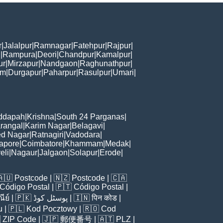
r
|
Jalalpur
|
Ramnagar
|
Fatehpur
|
Rajpur
|
i
|
Rampura
|
Deori
|
Chandpur
|
Kamalpur
|
ur
|
Mirzapur
|
Nandgaon
|
Raghunathpur
|
am
|
Durgapur
|
Paharpur
|
Rasulpur
|
Umari
|
ddapah
|
Krishna
|
South 24 Parganas
|
rangal
|
Karim Nagar
|
Belagavi
|
d Nagar
|
Ratnagiri
|
Vadodara
|
apore
|
Coimbatore
|
Khammam
|
Medak
|
eli
|
Nagaur
|
Jalgaon
|
Solapur
|
Erode
|
🇦🇺
Postcode
| 🇳🇿
Postcode
| 🇨🇦
Código Postal
| 🇵🇹
Código Postal
|
ีย์
| 🇵🇰
پوسٹل کوڈ
| 🇮🇳
पिन कोड
|
u
| 🇵🇱
Kod Pocztowy
| 🇷🇴
Cod

ZIP Code
| 🇯🇵
郵便番号
| 🇦🇹
PLZ
|