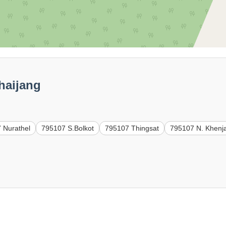
haijang
 Nurathel
795107 S.Bolkot
795107 Thingsat
795107 N. Khenj