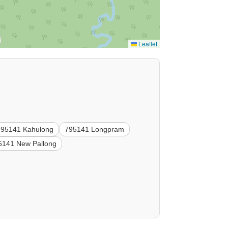
Leaflet
795141 Kahulong
795141 Longpram
5141 New Pallong