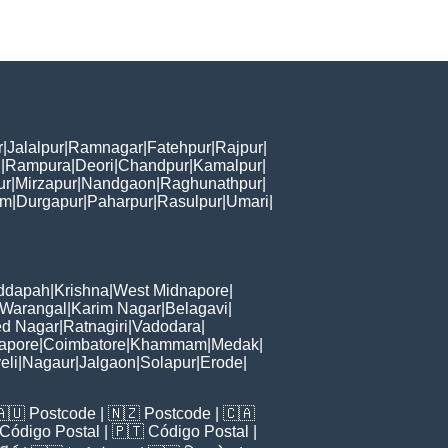
r
|
Jalalpur
|
Ramnagar
|
Fatehpur
|
Rajpur
|
i
|
Rampura
|
Deori
|
Chandpur
|
Kamalpur
|
ur
|
Mirzapur
|
Nandgaon
|
Raghunathpur
|
am
|
Durgapur
|
Paharpur
|
Rasulpur
|
Umari
|
ddapah
|
Krishna
|
West Midnapore
|
Warangal
|
Karim Nagar
|
Belagavi
|
d Nagar
|
Ratnagiri
|
Vadodara
|
apore
|
Coimbatore
|
Khammam
|
Medak
|
eli
|
Nagaur
|
Jalgaon
|
Solapur
|
Erode
|
🇦🇺
Postcode
| 🇳🇿
Postcode
| 🇨🇦
Código Postal
| 🇵🇹
Código Postal
|