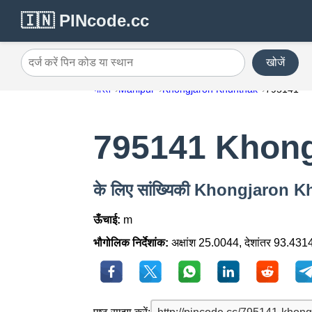
🇮🇳 PINcode.cc
खोजें
दर्ज करें पिन कोड या स्थान
भारत
Manipur
Khongjaron Khunthak
795141
795141 Khong
के लिए सांख्यिकी Khongjaron 
ऊँचाई:
m
भौगोलिक निर्देशांक:
अक्षांश 25.0044, देशांतर 93.431