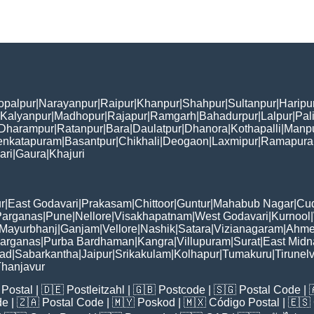
opalpur
|
Narayanpur
|
Raipur
|
Khanpur
|
Shahpur
|
Sultanpur
|
Haripu
Kalyanpur
|
Madhopur
|
Rajapur
|
Ramgarh
|
Bahadurpur
|
Lalpur
|
Pal
Dharampur
|
Ratanpur
|
Bara
|
Daulatpur
|
Dhanora
|
Kothapalli
|
Manp
enkatapuram
|
Basantpur
|
Chikhali
|
Deogaon
|
Laxmipur
|
Ramapur
ari
|
Gaura
|
Khajuri
r
|
East Godavari
|
Prakasam
|
Chittoor
|
Guntur
|
Mahabub Nagar
|
Cu
Parganas
|
Pune
|
Nellore
|
Visakhapatnam
|
West Godavari
|
Kurnool
|
Mayurbhanj
|
Ganjam
|
Vellore
|
Nashik
|
Satara
|
Vizianagaram
|
Ahme
Parganas
|
Purba Bardhaman
|
Kangra
|
Villupuram
|
Surat
|
East Midn
bad
|
Sabarkantha
|
Jaipur
|
Srikakulam
|
Kolhapur
|
Tumakuru
|
Tirunelv
hanjavur
Postal
| 🇩🇪
Postleitzahl
| 🇬🇧
Postcode
| 🇸🇬
Postal Code
| 
de
| 🇿🇦
Postal Code
| 🇲🇾
Poskod
| 🇲🇽
Código Postal
| 🇪🇸