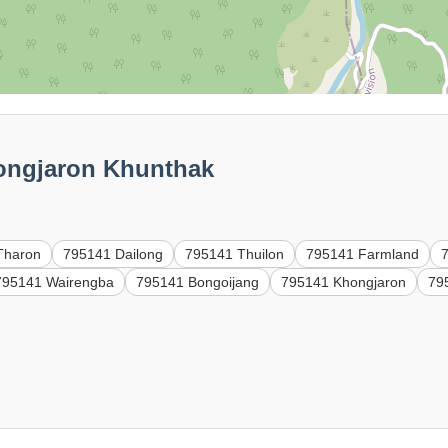
hongjaron Khunthak
Tharon
795141 Dailong
795141 Thuilon
795141 Farmland
795141 Wairengba
795141 Bongoijang
795141 Khongjaron
79