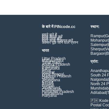
के बारे में PINcode.cc
स्थान:
हमारे बारे में
Rampur
|
G
हमसे संपर्क करें
हमसे लिंक करें
Mohanpur
|
हमारे साथ विज्ञापन करें
अक्सर पूछे जाने वाले प्रश्न
Salempur
|
Sherpur
|
V
भारत
Bargaon
|
B
Uttar Pradesh
Maharashtra
प्रांत:
Tamil Nadu
Andhra Pradesh
Rajasthan
Karnataka
Bihar
Ananthapu
Gujarat
West Bengal
South 24 
Madhya Pradesh
Odisha
Nalgonda
|
Telangana
Kerala
Assam
North 24 
Punjab
Jharkhand
Murshida
Chattisgarh
Himachal Pradesh
Adilabad
|
T
Uttarakhand
Haryana
🇵🇭
Kode 
Postal Co