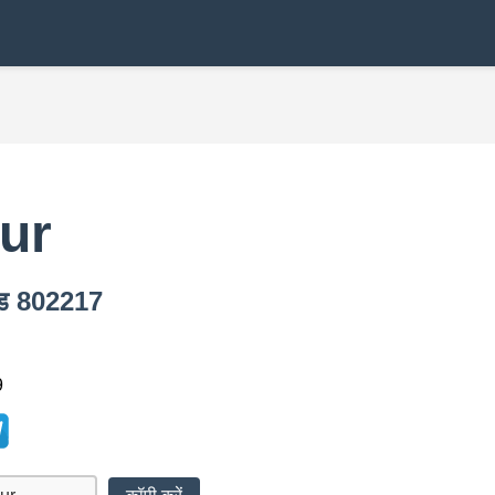
ur
ोड 802217
9