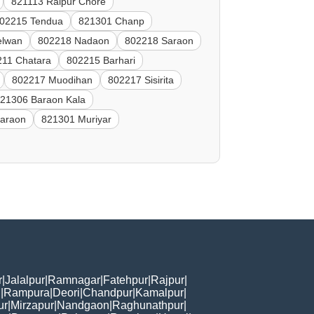
821113 Raipur Chore
02215 Tendua
821301 Chanp
elwan
802218 Nadaon
802218 Saraon
211 Chatara
802215 Barhari
802217 Muodihan
802217 Sisirita
21306 Baraon Kala
araon
821301 Muriyar
r
|
Jalalpur
|
Ramnagar
|
Fatehpur
|
Rajpur
|
i
|
Rampura
|
Deori
|
Chandpur
|
Kamalpur
|
ur
|
Mirzapur
|
Nandgaon
|
Raghunathpur
|