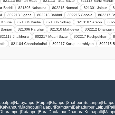
821113 Burhan Road
821113 Takia Bazar
821113 Barki Mahuli
r Baddi
821305 Nahauna
802215 Nonsari
821301 Jaipur
8
ai
802213 Jigana
802215 Babhni
802215 Ghosia
802217 B
 Khuria
821304 Baulia
821306 Sohagi
821310 Saraon
802
Banjari
821306 Paruhar
821310 Mahdewa
802212 Dhangain
821113 Jhalkhoria
802217 Meari Bazar
802217 Pachpokhari
8
andh
821104 Chandarkaihti
802217 Karup Indrahiyan
802215 B
opalpur
|
Narayanpur
|
Raipur
|
Khanpur
|
Shahpur
|
Sultanpur
|
Haripu
Kalyanpur
|
Madhopur
|
Rajapur
|
Ramgarh
|
Bahadurpur
|
Lalpur
|
Pal
Dharampur
|
Ratanpur
|
Bara
|
Daulatpur
|
Dhanora
|
Kothapalli
|
Manp