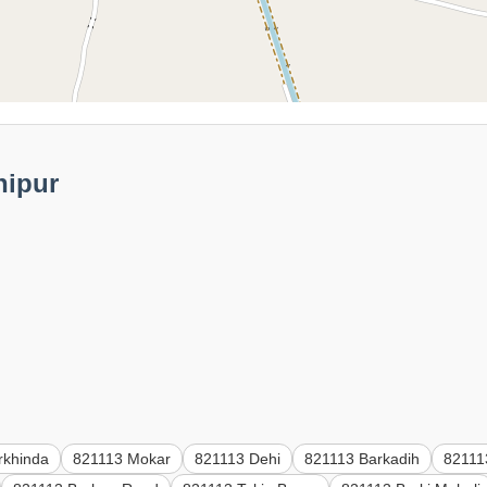
nipur
rkhinda
821113 Mokar
821113 Dehi
821113 Barkadih
82111