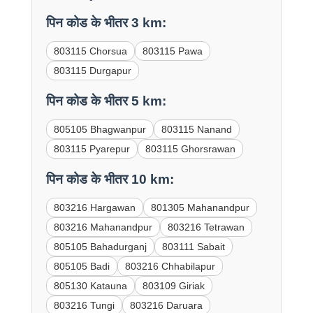
पिन कोड के भीतर 3 km:
803115 Chorsua
803115 Pawa
803115 Durgapur
पिन कोड के भीतर 5 km:
805105 Bhagwanpur
803115 Nanand
803115 Pyarepur
803115 Ghorsrawan
पिन कोड के भीतर 10 km:
803216 Hargawan
801305 Mahanandpur
803216 Mahanandpur
803216 Tetrawan
805105 Bahadurganj
803111 Sabait
805105 Badi
803216 Chhabilapur
805130 Katauna
803109 Giriak
803216 Tungi
803216 Daruara