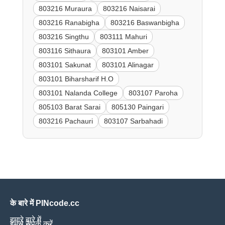
803216 Muraura
803216 Naisarai
803216 Ranabigha
803216 Baswanbigha
803216 Singthu
803111 Mahuri
803116 Sithaura
803101 Amber
803101 Sakunat
803101 Alinagar
803101 Biharsharif H.O
803101 Nalanda College
803107 Paroha
805103 Barat Sarai
805130 Paingari
803216 Pachauri
803107 Sarbahadi
के बारे में PINcode.cc
हमारे बारे में
हमसे संपर्क करें