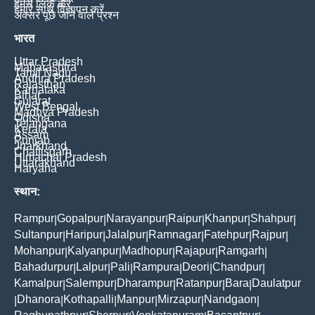
हमसे लिंक करें
हमारे साथ विज्ञापन करें
अक्सर पूछे जाने वाले प्रश्न
भारत
Uttar Pradesh
Maharashtra
Tamil Nadu
Andhra Pradesh
Rajasthan
Karnataka
Bihar
Gujarat
West Bengal
Madhya Pradesh
Odisha
Telangana
Kerala
Assam
Punjab
Jharkhand
Chattisgarh
Himachal Pradesh
Uttarakhand
Haryana
स्थान:
Rampur
Gopalpur
Narayanpur
Raipur
Khanpur
Shahpur
|
|
|
|
|
|
Sultanpur
Haripur
Jalalpur
Ramnagar
Fatehpur
Rajpur
|
|
|
|
|
|
Mohanpur
Kalyanpur
Madhopur
Rajapur
Ramgarh
|
|
|
|
|
Bahadurpur
Lalpur
Pali
Rampura
Deori
Chandpur
|
|
|
|
|
|
Kamalpur
Salempur
Dharampur
Ratanpur
Bara
Daulatpur
|
|
|
|
|
Dhanora
Kothapalli
Manpur
Mirzapur
Nandgaon
|
|
|
|
|
|