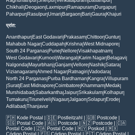
Raghunathpur
Sherpur
Venkatapuram
Basantpur
|
|
|
|
Chikhali
Deogaon
Laxmipur
Ramapuram
Durgapur
|
|
|
|
|
Paharpur
Rasulpur
Umari
Bargaon
Bari
Gaura
Khajuri
|
|
|
|
|
|
प्रांत:
Ananthapur
East Godavari
Prakasam
Chittoor
Guntur
|
|
|
|
|
Mahabub Nagar
Cuddapah
Krishna
West Midnapore
|
|
|
|
South 24 Parganas
Pune
Nellore
Visakhapatnam
|
|
|
|
West Godavari
Kurnool
Warangal
Karim Nagar
Belagavi
|
|
|
|
|
Nalgonda
Mayurbhanj
Ganjam
Vellore
Nashik
Satara
|
|
|
|
|
|
Vizianagaram
Ahmed Nagar
Ratnagiri
Vadodara
|
|
|
|
North 24 Parganas
Purba Bardhaman
Kangra
Villupuram
|
|
|
Surat
East Midnapore
Coimbatore
Khammam
Medak
|
|
|
|
|
|
Murshidabad
Sabarkantha
Jaipur
Srikakulam
Kolhapur
|
|
|
|
|
Tumakuru
Tirunelveli
Nagaur
Jalgaon
Solapur
Erode
|
|
|
|
|
|
Adilabad
Thanjavur
|
🇵🇭
Kode Postal
| 🇩🇪
Postleitzahl
| 🇬🇧
Postcode
|
🇸🇬
Postal Code
| 🇦🇺
Postcode
| 🇳🇿
Postcode
| 🇨🇦
Postal Code
| 🇿🇦
Postal Code
| 🇲🇾
Poskod
| 🇲🇽
Código Postal
| 🇪🇸
Código Postal
| 🇵🇹
Código Postal
|