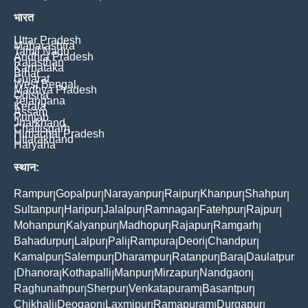
भारत
Uttar Pradesh
Maharashtra
Tamil Nadu
Andhra Pradesh
Rajasthan
Karnataka
Bihar
Gujarat
West Bengal
Madhya Pradesh
Odisha
Telangana
Kerala
Assam
Punjab
Jharkhand
Chattisgarh
Himachal Pradesh
Uttarakhand
Haryana
स्थान:
Rampur
Gopalpur
Narayanpur
Raipur
Khanpur
Shahpur
|
|
|
|
|
|
Sultanpur
Haripur
Jalalpur
Ramnagar
Fatehpur
Rajpur
|
|
|
|
|
|
Mohanpur
Kalyanpur
Madhopur
Rajapur
Ramgarh
|
|
|
|
|
Bahadurpur
Lalpur
Pali
Rampura
Deori
Chandpur
|
|
|
|
|
|
Kamalpur
Salempur
Dharampur
Ratanpur
Bara
Daulatpur
|
|
|
|
|
Dhanora
Kothapalli
Manpur
Mirzapur
Nandgaon
|
|
|
|
|
|
Raghunathpur
Sherpur
Venkatapuram
Basantpur
|
|
|
|
Chikhali
Deogaon
Laxmipur
Ramapuram
Durgapur
|
|
|
|
|