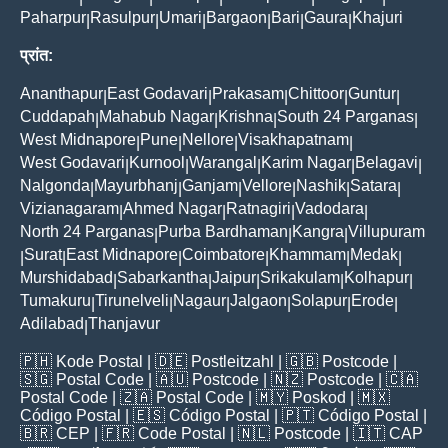
Paharpur
Rasulpur
Umari
Bargaon
Bari
Gaura
Khajuri
|
|
|
|
|
|
प्रांत:
Ananthapur
East Godavari
Prakasam
Chittoor
Guntur
|
|
|
|
|
Cuddapah
Mahabub Nagar
Krishna
South 24 Parganas
|
|
|
|
West Midnapore
Pune
Nellore
Visakhapatnam
|
|
|
|
West Godavari
Kurnool
Warangal
Karim Nagar
Belagavi
|
|
|
|
|
Nalgonda
Mayurbhanj
Ganjam
Vellore
Nashik
Satara
|
|
|
|
|
|
Vizianagaram
Ahmed Nagar
Ratnagiri
Vadodara
|
|
|
|
North 24 Parganas
Purba Bardhaman
Kangra
Villupuram
|
|
|
Surat
East Midnapore
Coimbatore
Khammam
Medak
|
|
|
|
|
|
Murshidabad
Sabarkantha
Jaipur
Srikakulam
Kolhapur
|
|
|
|
|
Tumakuru
Tirunelveli
Nagaur
Jalgaon
Solapur
Erode
|
|
|
|
|
|
Adilabad
Thanjavur
|
🇵🇭
Kode Postal
| 🇩🇪
Postleitzahl
| 🇬🇧
Postcode
|
🇸🇬
Postal Code
| 🇦🇺
Postcode
| 🇳🇿
Postcode
| 🇨🇦
Postal Code
| 🇿🇦
Postal Code
| 🇲🇾
Poskod
| 🇲🇽
Código Postal
| 🇪🇸
Código Postal
| 🇵🇹
Código Postal
|
🇧🇷
CEP
| 🇫🇷
Code Postal
| 🇳🇱
Postcode
| 🇮🇹
CAP