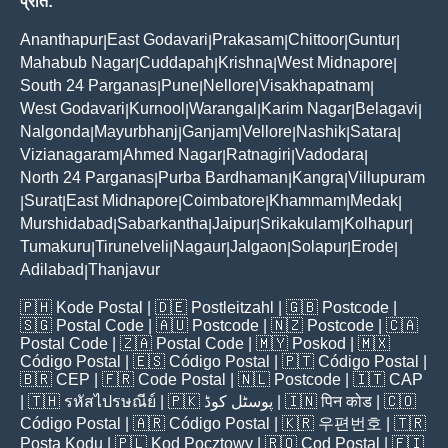
प्रांत:
Ananthapur
East Godavari
Prakasam
Chittoor
Guntur
|
|
|
|
|
Mahabub Nagar
Cuddapah
Krishna
West Midnapore
|
|
|
|
South 24 Parganas
Pune
Nellore
Visakhapatnam
|
|
|
|
West Godavari
Kurnool
Warangal
Karim Nagar
Belagavi
|
|
|
|
|
Nalgonda
Mayurbhanj
Ganjam
Vellore
Nashik
Satara
|
|
|
|
|
|
Vizianagaram
Ahmed Nagar
Ratnagiri
Vadodara
|
|
|
|
North 24 Parganas
Purba Bardhaman
Kangra
Villupuram
|
|
|
Surat
East Midnapore
Coimbatore
Khammam
Medak
|
|
|
|
|
|
Murshidabad
Sabarkantha
Jaipur
Srikakulam
Kolhapur
|
|
|
|
|
Tumakuru
Tirunelveli
Nagaur
Jalgaon
Solapur
Erode
|
|
|
|
|
|
Adilabad
Thanjavur
|
🇵🇭
Kode Postal
| 🇩🇪
Postleitzahl
| 🇬🇧
Postcode
|
🇸🇬
Postal Code
| 🇦🇺
Postcode
| 🇳🇿
Postcode
| 🇨🇦
Postal Code
| 🇿🇦
Postal Code
| 🇲🇾
Poskod
| 🇲🇽
Código Postal
| 🇪🇸
Código Postal
| 🇵🇹
Código Postal
|
🇧🇷
CEP
| 🇫🇷
Code Postal
| 🇳🇱
Postcode
| 🇮🇹
CAP
| 🇹🇭
รหัสไปรษณีย์
| 🇵🇰
پوسٹل کوڈ
| 🇮🇳
पिन कोड
| 🇨🇴
Código Postal
| 🇦🇷
Código Postal
| 🇰🇷
우편번호
| 🇹🇷
Posta Kodu
| 🇵🇱
Kod Pocztowy
| 🇷🇴
Cod Poștal
| 🇫🇮