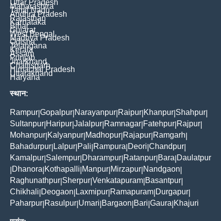
Uttar Pradesh
Maharashtra
Tamil Nadu
Andhra Pradesh
Rajasthan
Karnataka
Bihar
Gujarat
West Bengal
Madhya Pradesh
Odisha
Telangana
Kerala
Assam
Punjab
Jharkhand
Chattisgarh
Himachal Pradesh
Uttarakhand
Haryana
स्थान:
Rampur
Gopalpur
Narayanpur
Raipur
Khanpur
Shahpur
|
|
|
|
|
|
Sultanpur
Haripur
Jalalpur
Ramnagar
Fatehpur
Rajpur
|
|
|
|
|
|
Mohanpur
Kalyanpur
Madhopur
Rajapur
Ramgarh
|
|
|
|
|
Bahadurpur
Lalpur
Pali
Rampura
Deori
Chandpur
|
|
|
|
|
|
Kamalpur
Salempur
Dharampur
Ratanpur
Bara
Daulatpur
|
|
|
|
|
Dhanora
Kothapalli
Manpur
Mirzapur
Nandgaon
|
|
|
|
|
|
Raghunathpur
Sherpur
Venkatapuram
Basantpur
|
|
|
|
Chikhali
Deogaon
Laxmipur
Ramapuram
Durgapur
|
|
|
|
|
Paharpur
Rasulpur
Umari
Bargaon
Bari
Gaura
Khajuri
|
|
|
|
|
|