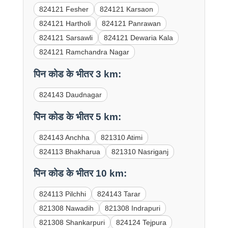
824121 Fesher
824121 Karsaon
824121 Hartholi
824121 Panrawan
824121 Sarsawli
824121 Dewaria Kala
824121 Ramchandra Nagar
पिन कोड के भीतर 3 km:
824143 Daudnagar
पिन कोड के भीतर 5 km:
824143 Anchha
821310 Atimi
824113 Bhakharua
821310 Nasriganj
पिन कोड के भीतर 10 km:
824113 Pilchhi
824143 Tarar
821308 Nawadih
821308 Indrapuri
821308 Shankarpuri
824124 Tejpura