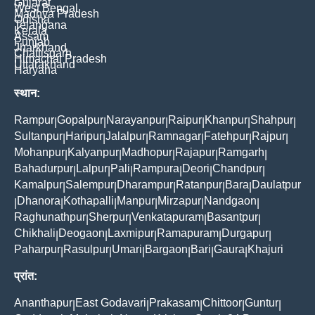
Gujarat
West Bengal
Madhya Pradesh
Odisha
Telangana
Kerala
Assam
Punjab
Jharkhand
Chattisgarh
Himachal Pradesh
Uttarakhand
Haryana
स्थान:
Rampur
Gopalpur
Narayanpur
Raipur
Khanpur
Shahpur
|
|
|
|
|
|
Sultanpur
Haripur
Jalalpur
Ramnagar
Fatehpur
Rajpur
|
|
|
|
|
|
Mohanpur
Kalyanpur
Madhopur
Rajapur
Ramgarh
|
|
|
|
|
Bahadurpur
Lalpur
Pali
Rampura
Deori
Chandpur
|
|
|
|
|
|
Kamalpur
Salempur
Dharampur
Ratanpur
Bara
Daulatpur
|
|
|
|
|
Dhanora
Kothapalli
Manpur
Mirzapur
Nandgaon
|
|
|
|
|
|
Raghunathpur
Sherpur
Venkatapuram
Basantpur
|
|
|
|
Chikhali
Deogaon
Laxmipur
Ramapuram
Durgapur
|
|
|
|
|
Paharpur
Rasulpur
Umari
Bargaon
Bari
Gaura
Khajuri
|
|
|
|
|
|
प्रांत:
Ananthapur
East Godavari
Prakasam
Chittoor
Guntur
|
|
|
|
|