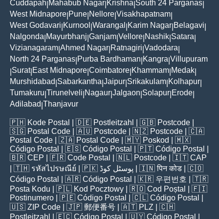
Cuddapah
Mahabub Nagar
Krishna
South 24 Parganas
|
|
|
|
West Midnapore
Pune
Nellore
Visakhapatnam
|
|
|
|
West Godavari
Kurnool
Warangal
Karim Nagar
Belagavi
|
|
|
|
|
Nalgonda
Mayurbhanj
Ganjam
Vellore
Nashik
Satara
|
|
|
|
|
|
Vizianagaram
Ahmed Nagar
Ratnagiri
Vadodara
|
|
|
|
North 24 Parganas
Purba Bardhaman
Kangra
Villupuram
|
|
|
Surat
East Midnapore
Coimbatore
Khammam
Medak
|
|
|
|
|
|
Murshidabad
Sabarkantha
Jaipur
Srikakulam
Kolhapur
|
|
|
|
|
Tumakuru
Tirunelveli
Nagaur
Jalgaon
Solapur
Erode
|
|
|
|
|
|
Adilabad
Thanjavur
|
🇵🇭
Kode Postal
| 🇩🇪
Postleitzahl
| 🇬🇧
Postcode
|
🇸🇬
Postal Code
| 🇦🇺
Postcode
| 🇳🇿
Postcode
| 🇨🇦
Postal Code
| 🇿🇦
Postal Code
| 🇲🇾
Poskod
| 🇲🇽
Código Postal
| 🇪🇸
Código Postal
| 🇵🇹
Código Postal
|
🇧🇷
CEP
| 🇫🇷
Code Postal
| 🇳🇱
Postcode
| 🇮🇹
CAP
| 🇹🇭
รหัสไปรษณีย์
| 🇵🇰
پوسٹل کوڈ
| 🇮🇳
पिन कोड
| 🇨🇴
Código Postal
| 🇦🇷
Código Postal
| 🇰🇷
우편번호
| 🇹🇷
Posta Kodu
| 🇵🇱
Kod Pocztowy
| 🇷🇴
Cod Poștal
| 🇫🇮
Postinumero
| 🇵🇪
Código Postal
| 🇨🇱
Código Postal
|
🇺🇸
ZIP Code
| 🇯🇵
郵便番号
| 🇦🇹
PLZ
| 🇨🇭
Postleitzahl
| 🇪🇨
Código Postal
| 🇺🇾
Código Postal
|