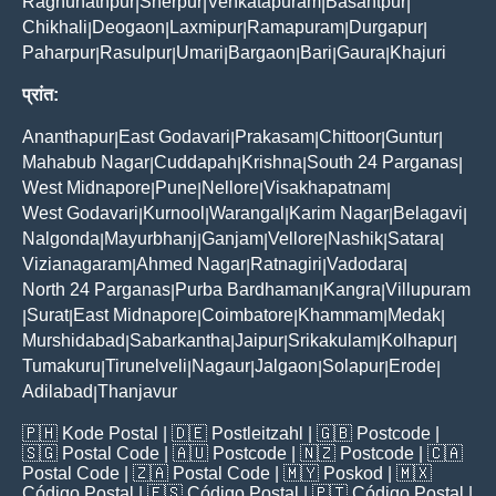
Raghunathpur
Sherpur
Venkatapuram
Basantpur
|
|
|
|
Chikhali
Deogaon
Laxmipur
Ramapuram
Durgapur
|
|
|
|
|
Paharpur
Rasulpur
Umari
Bargaon
Bari
Gaura
Khajuri
|
|
|
|
|
|
प्रांत:
Ananthapur
East Godavari
Prakasam
Chittoor
Guntur
|
|
|
|
|
Mahabub Nagar
Cuddapah
Krishna
South 24 Parganas
|
|
|
|
West Midnapore
Pune
Nellore
Visakhapatnam
|
|
|
|
West Godavari
Kurnool
Warangal
Karim Nagar
Belagavi
|
|
|
|
|
Nalgonda
Mayurbhanj
Ganjam
Vellore
Nashik
Satara
|
|
|
|
|
|
Vizianagaram
Ahmed Nagar
Ratnagiri
Vadodara
|
|
|
|
North 24 Parganas
Purba Bardhaman
Kangra
Villupuram
|
|
|
Surat
East Midnapore
Coimbatore
Khammam
Medak
|
|
|
|
|
|
Murshidabad
Sabarkantha
Jaipur
Srikakulam
Kolhapur
|
|
|
|
|
Tumakuru
Tirunelveli
Nagaur
Jalgaon
Solapur
Erode
|
|
|
|
|
|
Adilabad
Thanjavur
|
🇵🇭
Kode Postal
| 🇩🇪
Postleitzahl
| 🇬🇧
Postcode
|
🇸🇬
Postal Code
| 🇦🇺
Postcode
| 🇳🇿
Postcode
| 🇨🇦
Postal Code
| 🇿🇦
Postal Code
| 🇲🇾
Poskod
| 🇲🇽
Código Postal
| 🇪🇸
Código Postal
| 🇵🇹
Código Postal
|