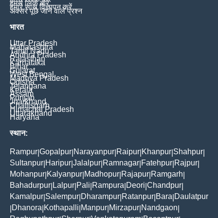
हमसे लिंक करें
हमारे साथ विज्ञापन करें
अक्सर पूछे जाने वाले प्रश्न
भारत
Uttar Pradesh
Maharashtra
Tamil Nadu
Andhra Pradesh
Rajasthan
Karnataka
Bihar
Gujarat
West Bengal
Madhya Pradesh
Odisha
Telangana
Kerala
Assam
Punjab
Jharkhand
Chattisgarh
Himachal Pradesh
Uttarakhand
Haryana
स्थान:
Rampur
Gopalpur
Narayanpur
Raipur
Khanpur
Shahpur
|
|
|
|
|
|
Sultanpur
Haripur
Jalalpur
Ramnagar
Fatehpur
Rajpur
|
|
|
|
|
|
Mohanpur
Kalyanpur
Madhopur
Rajapur
Ramgarh
|
|
|
|
|
Bahadurpur
Lalpur
Pali
Rampura
Deori
Chandpur
|
|
|
|
|
|
Kamalpur
Salempur
Dharampur
Ratanpur
Bara
Daulatpur
|
|
|
|
|
Dhanora
Kothapalli
Manpur
Mirzapur
Nandgaon
|
|
|
|
|
|