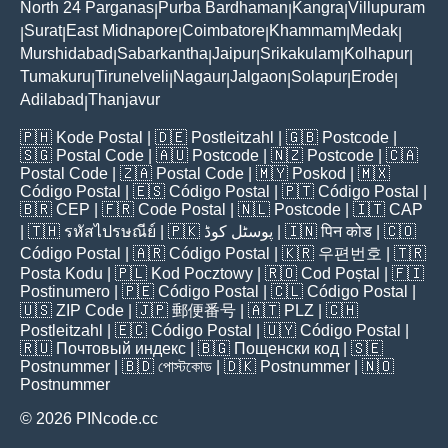
North 24 Parganas
Purba Bardhaman
Kangra
Villupuram
|
|
|
Surat
East Midnapore
Coimbatore
Khammam
Medak
|
|
|
|
|
|
Murshidabad
Sabarkantha
Jaipur
Srikakulam
Kolhapur
|
|
|
|
|
Tumakuru
Tirunelveli
Nagaur
Jalgaon
Solapur
Erode
|
|
|
|
|
|
Adilabad
Thanjavur
|
🇵🇭
Kode Postal
| 🇩🇪
Postleitzahl
| 🇬🇧
Postcode
|
🇸🇬
Postal Code
| 🇦🇺
Postcode
| 🇳🇿
Postcode
| 🇨🇦
Postal Code
| 🇿🇦
Postal Code
| 🇲🇾
Poskod
| 🇲🇽
Código Postal
| 🇪🇸
Código Postal
| 🇵🇹
Código Postal
|
🇧🇷
CEP
| 🇫🇷
Code Postal
| 🇳🇱
Postcode
| 🇮🇹
CAP
| 🇹🇭
รหัสไปรษณีย์
| 🇵🇰
پوسٹل کوڈ
| 🇮🇳
पिन कोड
| 🇨🇴
Código Postal
| 🇦🇷
Código Postal
| 🇰🇷
우편번호
| 🇹🇷
Posta Kodu
| 🇵🇱
Kod Pocztowy
| 🇷🇴
Cod Poștal
| 🇫🇮
Postinumero
| 🇵🇪
Código Postal
| 🇨🇱
Código Postal
|
🇺🇸
ZIP Code
| 🇯🇵
郵便番号
| 🇦🇹
PLZ
| 🇨🇭
Postleitzahl
| 🇪🇨
Código Postal
| 🇺🇾
Código Postal
|
🇷🇺
Почтовый индекс
| 🇧🇬
Пощенски код
| 🇸🇪
Postnummer
| 🇧🇩
পোস্টকোড
| 🇩🇰
Postnummer
| 🇳🇴
Postnummer
© 2026 PINcode.cc