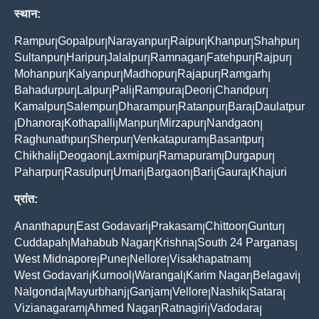
स्थान:
Rampur
Gopalpur
Narayanpur
Raipur
Khanpur
Shahpur
|
|
|
|
|
|
Sultanpur
Haripur
Jalalpur
Ramnagar
Fatehpur
Rajpur
|
|
|
|
|
|
Mohanpur
Kalyanpur
Madhopur
Rajapur
Ramgarh
|
|
|
|
|
Bahadurpur
Lalpur
Pali
Rampura
Deori
Chandpur
|
|
|
|
|
|
Kamalpur
Salempur
Dharampur
Ratanpur
Bara
Daulatpur
|
|
|
|
|
Dhanora
Kothapalli
Manpur
Mirzapur
Nandgaon
|
|
|
|
|
|
Raghunathpur
Sherpur
Venkatapuram
Basantpur
|
|
|
|
Chikhali
Deogaon
Laxmipur
Ramapuram
Durgapur
|
|
|
|
|
Paharpur
Rasulpur
Umari
Bargaon
Bari
Gaura
Khajuri
|
|
|
|
|
|
प्रांत:
Ananthapur
East Godavari
Prakasam
Chittoor
Guntur
|
|
|
|
|
Cuddapah
Mahabub Nagar
Krishna
South 24 Parganas
|
|
|
|
West Midnapore
Pune
Nellore
Visakhapatnam
|
|
|
|
West Godavari
Kurnool
Warangal
Karim Nagar
Belagavi
|
|
|
|
|
Nalgonda
Mayurbhanj
Ganjam
Vellore
Nashik
Satara
|
|
|
|
|
|
Vizianagaram
Ahmed Nagar
Ratnagiri
Vadodara
|
|
|
|