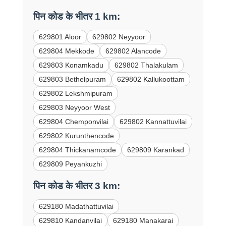
पिन कोड के भीतर 1 km:
629801 Aloor
629802 Neyyoor
629804 Mekkode
629802 Alancode
629803 Konamkadu
629802 Thalakulam
629803 Bethelpuram
629802 Kallukoottam
629802 Lekshmipuram
629803 Neyyoor West
629804 Chemponvilai
629802 Kannattuvilai
629802 Kurunthencode
629804 Thickanamcode
629809 Karankad
629809 Peyankuzhi
पिन कोड के भीतर 3 km:
629180 Madathattuvilai
629810 Kandanvilai
629180 Manakarai