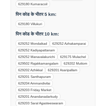
629180 Kumaracoil
पिन कोड के भीतर 5 km:
629180 Villukuri
पिन कोड के भीतर 10 km:
629252 Mondaikad
629252 Azhakamparai
629252 Kadiyapattanam
629252 Manavalakurichi
629175 Mulachel
629502 Rajakkamangalam
629202 Muttom
629202 Azhikkal
629201 Asaripallam
629201 Santhapuram
629204 Ammandivilai
629203 Friday Market
629201 Anandanadarkudy
629203 Saral Agasteeswaram