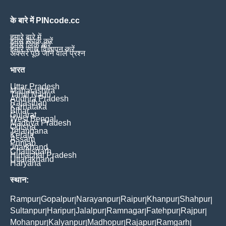
के बारे में PINcode.cc
हमारे बारे में
हमसे संपर्क करें
हमसे लिंक करें
हमारे साथ विज्ञापन करें
अक्सर पूछे जाने वाले प्रश्न
भारत
Uttar Pradesh
Maharashtra
Tamil Nadu
Andhra Pradesh
Rajasthan
Karnataka
Bihar
Gujarat
West Bengal
Madhya Pradesh
Odisha
Telangana
Kerala
Assam
Punjab
Jharkhand
Chattisgarh
Himachal Pradesh
Uttarakhand
Haryana
स्थान:
Rampur
Gopalpur
Narayanpur
Raipur
Khanpur
Shahpur
|
|
|
|
|
|
Sultanpur
Haripur
Jalalpur
Ramnagar
Fatehpur
Rajpur
|
|
|
|
|
|
Mohanpur
Kalyanpur
Madhopur
Rajapur
Ramgarh
|
|
|
|
|