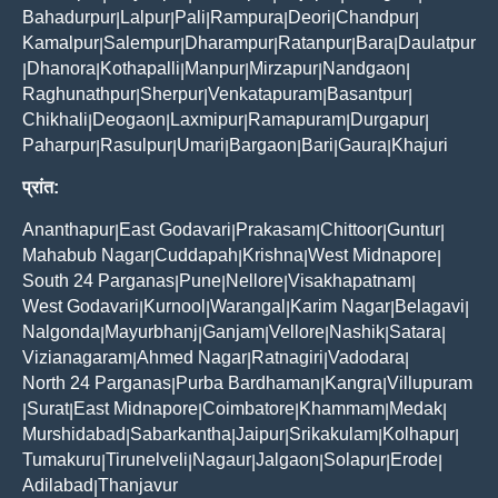
Bahadurpur
Lalpur
Pali
Rampura
Deori
Chandpur
|
|
|
|
|
|
Kamalpur
Salempur
Dharampur
Ratanpur
Bara
Daulatpur
|
|
|
|
|
Dhanora
Kothapalli
Manpur
Mirzapur
Nandgaon
|
|
|
|
|
|
Raghunathpur
Sherpur
Venkatapuram
Basantpur
|
|
|
|
Chikhali
Deogaon
Laxmipur
Ramapuram
Durgapur
|
|
|
|
|
Paharpur
Rasulpur
Umari
Bargaon
Bari
Gaura
Khajuri
|
|
|
|
|
|
प्रांत:
Ananthapur
East Godavari
Prakasam
Chittoor
Guntur
|
|
|
|
|
Mahabub Nagar
Cuddapah
Krishna
West Midnapore
|
|
|
|
South 24 Parganas
Pune
Nellore
Visakhapatnam
|
|
|
|
West Godavari
Kurnool
Warangal
Karim Nagar
Belagavi
|
|
|
|
|
Nalgonda
Mayurbhanj
Ganjam
Vellore
Nashik
Satara
|
|
|
|
|
|
Vizianagaram
Ahmed Nagar
Ratnagiri
Vadodara
|
|
|
|
North 24 Parganas
Purba Bardhaman
Kangra
Villupuram
|
|
|
Surat
East Midnapore
Coimbatore
Khammam
Medak
|
|
|
|
|
|
Murshidabad
Sabarkantha
Jaipur
Srikakulam
Kolhapur
|
|
|
|
|
Tumakuru
Tirunelveli
Nagaur
Jalgaon
Solapur
Erode
|
|
|
|
|
|
Adilabad
Thanjavur
|