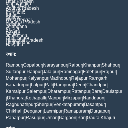
Uttar Pradesh
Maharashtra
Tamil Nadu
Andhra Pradesh
Rajasthan
Karnataka
Bihar
Gujarat
West Bengal
Madhya Pradesh
Odisha
Telangana
Kerala
Assam
Punjab
Jharkhand
Chattisgarh
Himachal Pradesh
Uttarakhand
Haryana
स्थान:
Rampur
Gopalpur
Narayanpur
Raipur
Khanpur
Shahpur
|
|
|
|
|
|
Sultanpur
Haripur
Jalalpur
Ramnagar
Fatehpur
Rajpur
|
|
|
|
|
|
Mohanpur
Kalyanpur
Madhopur
Rajapur
Ramgarh
|
|
|
|
|
Bahadurpur
Lalpur
Pali
Rampura
Deori
Chandpur
|
|
|
|
|
|
Kamalpur
Salempur
Dharampur
Ratanpur
Bara
Daulatpur
|
|
|
|
|
Dhanora
Kothapalli
Manpur
Mirzapur
Nandgaon
|
|
|
|
|
|
Raghunathpur
Sherpur
Venkatapuram
Basantpur
|
|
|
|
Chikhali
Deogaon
Laxmipur
Ramapuram
Durgapur
|
|
|
|
|
Paharpur
Rasulpur
Umari
Bargaon
Bari
Gaura
Khajuri
|
|
|
|
|
|