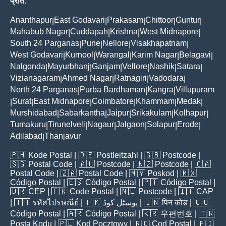
प्रांत:
Ananthapur
East Godavari
Prakasam
Chittoor
Guntur
|
|
|
|
|
Mahabub Nagar
Cuddapah
Krishna
West Midnapore
|
|
|
|
South 24 Parganas
Pune
Nellore
Visakhapatnam
|
|
|
|
West Godavari
Kurnool
Warangal
Karim Nagar
Belagavi
|
|
|
|
|
Nalgonda
Mayurbhanj
Ganjam
Vellore
Nashik
Satara
|
|
|
|
|
|
Vizianagaram
Ahmed Nagar
Ratnagiri
Vadodara
|
|
|
|
North 24 Parganas
Purba Bardhaman
Kangra
Villupuram
|
|
|
Surat
East Midnapore
Coimbatore
Khammam
Medak
|
|
|
|
|
|
Murshidabad
Sabarkantha
Jaipur
Srikakulam
Kolhapur
|
|
|
|
|
Tumakuru
Tirunelveli
Nagaur
Jalgaon
Solapur
Erode
|
|
|
|
|
|
Adilabad
Thanjavur
|
🇵🇭
Kode Postal
| 🇩🇪
Postleitzahl
| 🇬🇧
Postcode
|
🇸🇬
Postal Code
| 🇦🇺
Postcode
| 🇳🇿
Postcode
| 🇨🇦
Postal Code
| 🇿🇦
Postal Code
| 🇲🇾
Poskod
| 🇲🇽
Código Postal
| 🇪🇸
Código Postal
| 🇵🇹
Código Postal
|
🇧🇷
CEP
| 🇫🇷
Code Postal
| 🇳🇱
Postcode
| 🇮🇹
CAP
| 🇹🇭
รหัสไปรษณีย์
| 🇵🇰
پوسٹل کوڈ
| 🇮🇳
पिन कोड
| 🇨🇴
Código Postal
| 🇦🇷
Código Postal
| 🇰🇷
우편번호
| 🇹🇷
Posta Kodu
| 🇵🇱
Kod Pocztowy
| 🇷🇴
Cod Poștal
| 🇫🇮