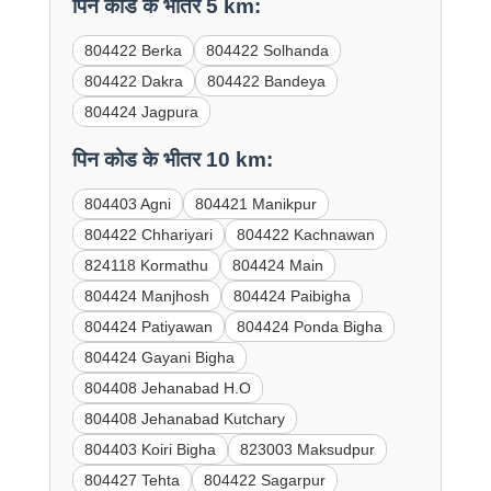
पिन कोड के भीतर 5 km:
804422 Berka
804422 Solhanda
804422 Dakra
804422 Bandeya
804424 Jagpura
पिन कोड के भीतर 10 km:
804403 Agni
804421 Manikpur
804422 Chhariyari
804422 Kachnawan
824118 Kormathu
804424 Main
804424 Manjhosh
804424 Paibigha
804424 Patiyawan
804424 Ponda Bigha
804424 Gayani Bigha
804408 Jehanabad H.O
804408 Jehanabad Kutchary
804403 Koiri Bigha
823003 Maksudpur
804427 Tehta
804422 Sagarpur