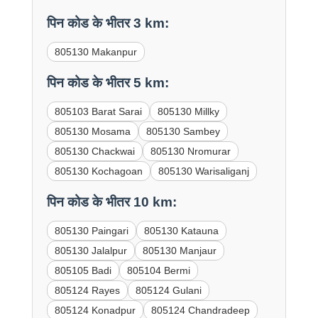
पिन कोड के भीतर 3 km:
805130 Makanpur
पिन कोड के भीतर 5 km:
805103 Barat Sarai
805130 Millky
805130 Mosama
805130 Sambey
805130 Chackwai
805130 Nromurar
805130 Kochagoan
805130 Warisaliganj
पिन कोड के भीतर 10 km:
805130 Paingari
805130 Katauna
805130 Jalalpur
805130 Manjaur
805105 Badi
805104 Bermi
805124 Rayes
805124 Gulani
805124 Konadpur
805124 Chandradeep