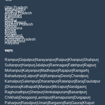
Uttar Pradesh
Maharashtra
Tamil Nadu
Andhra Pradesh
Rajasthan
Karnataka
Bihar
Gujarat
West Bengal
Madhya Pradesh
Odisha
Telangana
Kerala
Assam
Punjab
Jharkhand
Chattisgarh
Himachal Pradesh
Uttarakhand
Haryana
स्थान:
Rampur
Gopalpur
Narayanpur
Raipur
Khanpur
Shahpur
|
|
|
|
|
|
Sultanpur
Haripur
Jalalpur
Ramnagar
Fatehpur
Rajpur
|
|
|
|
|
|
Mohanpur
Kalyanpur
Madhopur
Rajapur
Ramgarh
|
|
|
|
|
Bahadurpur
Lalpur
Pali
Rampura
Deori
Chandpur
|
|
|
|
|
|
Kamalpur
Salempur
Dharampur
Ratanpur
Bara
Daulatpur
|
|
|
|
|
Dhanora
Kothapalli
Manpur
Mirzapur
Nandgaon
|
|
|
|
|
|
Raghunathpur
Sherpur
Venkatapuram
Basantpur
|
|
|
|
Chikhali
Deogaon
Laxmipur
Ramapuram
Durgapur
|
|
|
|
|
Paharpur
Rasulpur
Umari
Bargaon
Bari
Gaura
Khajuri
|
|
|
|
|
|