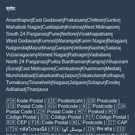
प्रांत:
Ananthapur
East Godavari
Prakasam
Chittoor
Guntur
|
|
|
|
|
Mahabub Nagar
Cuddapah
Krishna
West Midnapore
|
|
|
|
South 24 Parganas
Pune
Nellore
Visakhapatnam
|
|
|
|
West Godavari
Kurnool
Warangal
Karim Nagar
Belagavi
|
|
|
|
|
Nalgonda
Mayurbhanj
Ganjam
Vellore
Nashik
Satara
|
|
|
|
|
|
Vizianagaram
Ahmed Nagar
Ratnagiri
Vadodara
|
|
|
|
North 24 Parganas
Purba Bardhaman
Kangra
Villupuram
|
|
|
Surat
East Midnapore
Coimbatore
Khammam
Medak
|
|
|
|
|
|
Murshidabad
Sabarkantha
Jaipur
Srikakulam
Kolhapur
|
|
|
|
|
Tumakuru
Tirunelveli
Nagaur
Jalgaon
Solapur
Erode
|
|
|
|
|
|
Adilabad
Thanjavur
|
🇵🇭
Kode Postal
| 🇩🇪
Postleitzahl
| 🇬🇧
Postcode
|
🇸🇬
Postal Code
| 🇦🇺
Postcode
| 🇳🇿
Postcode
| 🇨🇦
Postal Code
| 🇿🇦
Postal Code
| 🇲🇾
Poskod
| 🇲🇽
Código Postal
| 🇪🇸
Código Postal
| 🇵🇹
Código Postal
|
🇧🇷
CEP
| 🇫🇷
Code Postal
| 🇳🇱
Postcode
| 🇮🇹
CAP
| 🇹🇭
รหัสไปรษณีย์
| 🇵🇰
پوسٹل کوڈ
| 🇮🇳
पिन कोड
| 🇨🇴