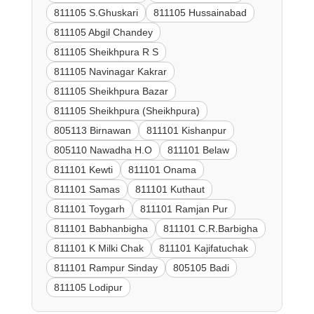
811105 S.Ghuskari
811105 Hussainabad
811105 Abgil Chandey
811105 Sheikhpura R S
811105 Navinagar Kakrar
811105 Sheikhpura Bazar
811105 Sheikhpura (Sheikhpura)
805113 Birnawan
811101 Kishanpur
805110 Nawadha H.O
811101 Belaw
811101 Kewti
811101 Onama
811101 Samas
811101 Kuthaut
811101 Toygarh
811101 Ramjan Pur
811101 Babhanbigha
811101 C.R.Barbigha
811101 K Milki Chak
811101 Kajifatuchak
811101 Rampur Sinday
805105 Badi
811105 Lodipur