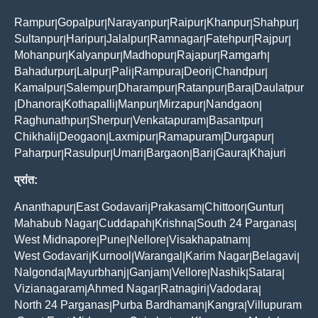
Rampur
Gopalpur
Narayanpur
Raipur
Khanpur
Shahpur
|
|
|
|
|
|
Sultanpur
Haripur
Jalalpur
Ramnagar
Fatehpur
Rajpur
|
|
|
|
|
|
Mohanpur
Kalyanpur
Madhopur
Rajapur
Ramgarh
|
|
|
|
|
Bahadurpur
Lalpur
Pali
Rampura
Deori
Chandpur
|
|
|
|
|
|
Kamalpur
Salempur
Dharampur
Ratanpur
Bara
Daulatpur
|
|
|
|
|
Dhanora
Kothapalli
Manpur
Mirzapur
Nandgaon
|
|
|
|
|
|
Raghunathpur
Sherpur
Venkatapuram
Basantpur
|
|
|
|
Chikhali
Deogaon
Laxmipur
Ramapuram
Durgapur
|
|
|
|
|
Paharpur
Rasulpur
Umari
Bargaon
Bari
Gaura
Khajuri
|
|
|
|
|
|
प्रांत:
Ananthapur
East Godavari
Prakasam
Chittoor
Guntur
|
|
|
|
|
Mahabub Nagar
Cuddapah
Krishna
South 24 Parganas
|
|
|
|
West Midnapore
Pune
Nellore
Visakhapatnam
|
|
|
|
West Godavari
Kurnool
Warangal
Karim Nagar
Belagavi
|
|
|
|
|
Nalgonda
Mayurbhanj
Ganjam
Vellore
Nashik
Satara
|
|
|
|
|
|
Vizianagaram
Ahmed Nagar
Ratnagiri
Vadodara
|
|
|
|
North 24 Parganas
Purba Bardhaman
Kangra
Villupuram
|
|
|