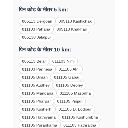
पिन कोड के भीतर 5 km:
805113 Dergoan
805113 Kashichak
811103 Paharia
805113 Khakhari
805130 Jalalpur
पिन कोड के भीतर 10 km:
805113 Belar
811103 Nimi
811103 Panhesa
811105 Afni
811105 Biman
811105 Gabai
811105 Audhey
811105 Deoley
811105 Mandana
811105 Masodha
811105 Pharpar
811105 Pinjari
811105 Kusherhi
811105 D. Lodipur
811105 Hathiyama
811105 Kushumbha
811105 Purankama
811105 Pathraitha