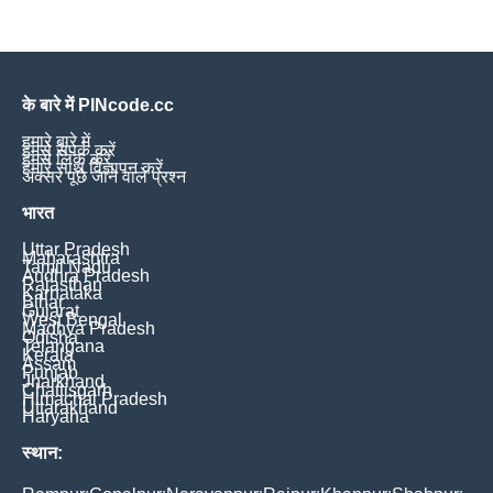
के बारे में PINcode.cc
हमारे बारे में
हमसे संपर्क करें
हमसे लिंक करें
हमारे साथ विज्ञापन करें
अक्सर पूछे जाने वाले प्रश्न
भारत
Uttar Pradesh
Maharashtra
Tamil Nadu
Andhra Pradesh
Rajasthan
Karnataka
Bihar
Gujarat
West Bengal
Madhya Pradesh
Odisha
Telangana
Kerala
Assam
Punjab
Jharkhand
Chattisgarh
Himachal Pradesh
Uttarakhand
Haryana
स्थान: