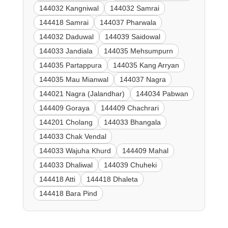
144032 Kangniwal
144032 Samrai
144418 Samrai
144037 Pharwala
144032 Daduwal
144039 Saidowal
144033 Jandiala
144035 Mehsumpurn
144035 Partappura
144035 Kang Arryan
144035 Mau Mianwal
144037 Nagra
144021 Nagra (Jalandhar)
144034 Pabwan
144409 Goraya
144409 Chachrari
144201 Cholang
144033 Bhangala
144033 Chak Vendal
144033 Wajuha Khurd
144409 Mahal
144033 Dhaliwal
144039 Chuheki
144418 Atti
144418 Dhaleta
144418 Bara Pind