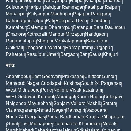
Rampur
Gopalpur
Narayanpur
Raipur
Khanpur
Shahpur
|
|
|
|
|
|
Sultanpur
Haripur
Jalalpur
Ramnagar
Fatehpur
Rajpur
|
|
|
|
|
|
Mohanpur
Kalyanpur
Madhopur
Rajapur
Ramgarh
|
|
|
|
|
Bahadurpur
Lalpur
Pali
Rampura
Deori
Chandpur
|
|
|
|
|
|
Kamalpur
Salempur
Dharampur
Ratanpur
Bara
Daulatpur
|
|
|
|
|
Dhanora
Kothapalli
Manpur
Mirzapur
Nandgaon
|
|
|
|
|
|
Raghunathpur
Sherpur
Venkatapuram
Basantpur
|
|
|
|
Chikhali
Deogaon
Laxmipur
Ramapuram
Durgapur
|
|
|
|
|
Paharpur
Rasulpur
Umari
Bargaon
Bari
Gaura
Khajuri
|
|
|
|
|
|
प्रांत:
Ananthapur
East Godavari
Prakasam
Chittoor
Guntur
|
|
|
|
|
Mahabub Nagar
Cuddapah
Krishna
South 24 Parganas
|
|
|
|
West Midnapore
Pune
Nellore
Visakhapatnam
|
|
|
|
West Godavari
Kurnool
Warangal
Karim Nagar
Belagavi
|
|
|
|
|
Nalgonda
Mayurbhanj
Ganjam
Vellore
Nashik
Satara
|
|
|
|
|
|
Vizianagaram
Ahmed Nagar
Ratnagiri
Vadodara
|
|
|
|
North 24 Parganas
Purba Bardhaman
Kangra
Villupuram
|
|
|
Surat
East Midnapore
Coimbatore
Khammam
Medak
|
|
|
|
|
|
Murshidabad
Sabarkantha
Jaipur
Srikakulam
Kolhapur