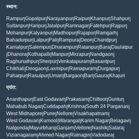
स्थान:
Rampur
Gopalpur
Narayanpur
Raipur
Khanpur
Shahpur
|
|
|
|
|
|
Sultanpur
Haripur
Jalalpur
Ramnagar
Fatehpur
Rajpur
|
|
|
|
|
|
Mohanpur
Kalyanpur
Madhopur
Rajapur
Ramgarh
|
|
|
|
|
Bahadurpur
Lalpur
Pali
Rampura
Deori
Chandpur
|
|
|
|
|
|
Kamalpur
Salempur
Dharampur
Ratanpur
Bara
Daulatpur
|
|
|
|
|
Dhanora
Kothapalli
Manpur
Mirzapur
Nandgaon
|
|
|
|
|
|
Raghunathpur
Sherpur
Venkatapuram
Basantpur
|
|
|
|
Chikhali
Deogaon
Laxmipur
Ramapuram
Durgapur
|
|
|
|
|
Paharpur
Rasulpur
Umari
Bargaon
Bari
Gaura
Khajuri
|
|
|
|
|
|
प्रांत:
Ananthapur
East Godavari
Prakasam
Chittoor
Guntur
|
|
|
|
|
Mahabub Nagar
Cuddapah
Krishna
South 24 Parganas
|
|
|
|
West Midnapore
Pune
Nellore
Visakhapatnam
|
|
|
|
West Godavari
Kurnool
Warangal
Karim Nagar
Belagavi
|
|
|
|
|
Nalgonda
Mayurbhanj
Ganjam
Vellore
Nashik
Satara
|
|
|
|
|
|
Vizianagaram
Ahmed Nagar
Ratnagiri
Vadodara
|
|
|
|