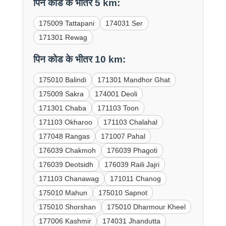
पिन कोड के भीतर 5 km:
175009 Tattapani
174031 Ser
171301 Rewag
पिन कोड के भीतर 10 km:
175010 Balindi
171301 Mandhor Ghat
175009 Sakra
174001 Deoli
171301 Chaba
171103 Toon
171103 Okharoo
171103 Chalahal
177048 Rangas
171007 Pahal
176039 Chakmoh
176039 Phagoti
176039 Deotsidh
176039 Raili Jajri
171103 Chanawag
171011 Chanog
175010 Mahun
175010 Sapnot
175010 Shorshan
175010 Dharmour Kheel
177006 Kashmir
174031 Jhandutta