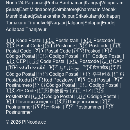
North 24 Parganas
Purba Bardhaman
Kangra
Villupuram
|
|
|
Surat
East Midnapore
Coimbatore
Khammam
Medak
|
|
|
|
|
|
Murshidabad
Sabarkantha
Jaipur
Srikakulam
Kolhapur
|
|
|
|
|
Tumakuru
Tirunelveli
Nagaur
Jalgaon
Solapur
Erode
|
|
|
|
|
|
Adilabad
Thanjavur
|
🇵🇭
Kode Postal
| 🇩🇪
Postleitzahl
| 🇬🇧
Postcode
|
🇸🇬
Postal Code
| 🇦🇺
Postcode
| 🇳🇿
Postcode
| 🇨🇦
Postal Code
| 🇿🇦
Postal Code
| 🇲🇾
Poskod
| 🇲🇽
Código Postal
| 🇪🇸
Código Postal
| 🇵🇹
Código Postal
|
🇧🇷
CEP
| 🇫🇷
Code Postal
| 🇳🇱
Postcode
| 🇮🇹
CAP
| 🇹🇭
รหัสไปรษณีย์
| 🇵🇰
پوسٹل کوڈ
| 🇮🇳
पिन कोड
| 🇨🇴
Código Postal
| 🇦🇷
Código Postal
| 🇰🇷
우편번호
| 🇹🇷
Posta Kodu
| 🇵🇱
Kod Pocztowy
| 🇷🇴
Cod Poștal
| 🇫🇮
Postinumero
| 🇵🇪
Código Postal
| 🇨🇱
Código Postal
|
🇺🇸
ZIP Code
| 🇯🇵
郵便番号
| 🇦🇹
PLZ
| 🇨🇭
Postleitzahl
| 🇪🇨
Código Postal
| 🇺🇾
Código Postal
|
🇷🇺
Почтовый индекс
| 🇧🇬
Пощенски код
| 🇸🇪
Postnummer
| 🇧🇩
পোস্টকোড
| 🇩🇰
Postnummer
| 🇳🇴
Postnummer
© 2026 PINcode.cc