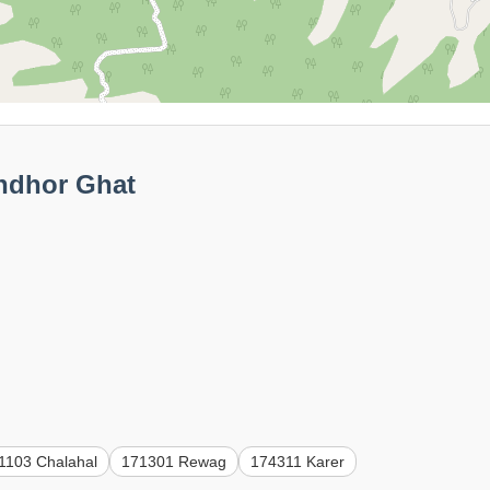
andhor Ghat
1103 Chalahal
171301 Rewag
174311 Karer