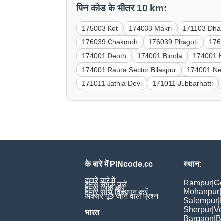
पिन कोड के भीतर 10 km:
175003 Kot
174033 Makri
171103 Dha
176039 Chakmoh
176039 Phagoti
176
174001 Deoth
174001 Binola
174001 K
174001 Raura Sector Bilaspur
174001 Ne
171011 Jathia Devi
171011 Jubbarhatti
के बारे में PINcode.cc
स्थान:
हमारे बारे में
Rampur
|
G
हमसे संपर्क करें
हमसे लिंक करें
Mohanpur
|
हमारे साथ विज्ञापन करें
अक्सर पूछे जाने वाले प्रश्न
Salempur
|
Sherpur
|
V
भारत
Bargaon
|
B