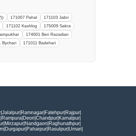
))
171007 Pahal
171103 Jabri
171102 Kashlog
175009 Sakra
hampukhar
174001 Beri Razadian
 Bychari
171011 Badehari
r
|
Jalalpur
|
Ramnagar
|
Fatehpur
|
Rajpur
|
i
|
Rampura
|
Deori
|
Chandpur
|
Kamalpur
|
ur
|
Mirzapur
|
Nandgaon
|
Raghunathpur
|
am
|
Durgapur
|
Paharpur
|
Rasulpur
|
Umari
|