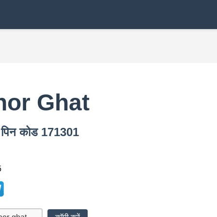
1
hor Ghat
t पिन कोड 171301
5