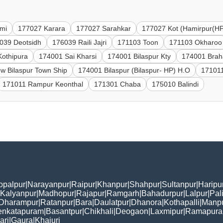
mi
177027 Karara
177027 Sarahkar
177027 Kot (Hamirpur(HP
039 Deotsidh
176039 Raili Jajri
171103 Toon
171103 Okharoo
othipura
174001 Sai Kharsi
174001 Bilaspur Kty
174001 Bra
w Bilaspur Town Ship
174001 Bilaspur (Bilaspur- HP) H.O
171011
171011 Rampur Keonthal
171301 Chaba
175010 Balindi
opalpur
|
Narayanpur
|
Raipur
|
Khanpur
|
Shahpur
|
Sultanpur
|
Haripu
Kalyanpur
|
Madhopur
|
Rajapur
|
Ramgarh
|
Bahadurpur
|
Lalpur
|
Pal
Dharampur
|
Ratanpur
|
Bara
|
Daulatpur
|
Dhanora
|
Kothapalli
|
Manp
enkatapuram
|
Basantpur
|
Chikhali
|
Deogaon
|
Laxmipur
|
Ramapur
ari
|
Gaura
|
Khajuri